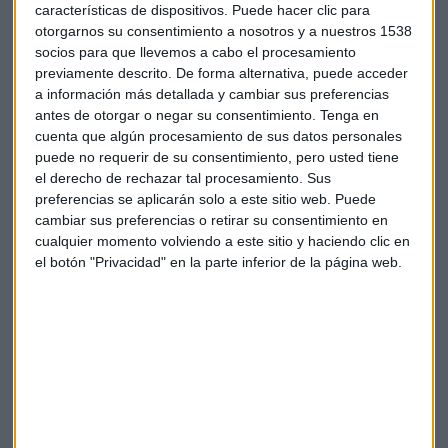
características de dispositivos. Puede hacer clic para
otorgarnos su consentimiento a nosotros y a nuestros 1538
socios para que llevemos a cabo el procesamiento
previamente descrito. De forma alternativa, puede acceder
a información más detallada y cambiar sus preferencias
antes de otorgar o negar su consentimiento.
Tenga en
cuenta que algún procesamiento de sus datos personales
puede no requerir de su consentimiento, pero usted tiene
Salud y Bienestar
el derecho de rechazar tal procesamiento. Sus
preferencias se aplicarán solo a este sitio web. Puede
Hablamos con
Ignacio Salvatierra, Director General de
cambiar sus preferencias o retirar su consentimiento en
Salud Aon España
. El entrevistado señala la buena sanidad
cualquier momento volviendo a este sitio y haciendo clic en
tanto pública como privada que hay en España.
"En los
el botón "Privacidad" en la parte inferior de la página web.
ultimos años se ha avanzado mucho"
explica el Director
General de Salud Aon España. Las empresas son mucho más
conciencies de su responsabilidad en el cuidado de los
empleados y solicitan servicios para este cuidado. Uno de
los grandes retos de la sanidad en España es avanzar hacia
la historia clínica digital para que la información médica
pueda estar a disposición de los médicos en diferentes