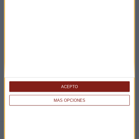
Acepto la
política de privacidad
. *
¡Suscribirme!
EN DIRECTO
@CAPITALRADIOB
ACEPTO
MÁS OPCIONES
NOTICIAS RELACIONADAS