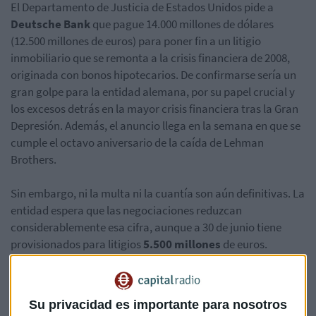
El Departamento de Justicia de Estados Unidos pide a
Deutsche Bank
que pague 14.000 millones de dólares
(12.500 millones de euros) para poner fin a un litigio
inmobiliario que se remonta a la crisis financiera de 2008,
originada con bonos hipotecarios. De confirmarse sería un
gran golpe para la entidad alemana, por su papel crucial y
los excesos detrás en la mayor crisis financiera tras la Gran
Depresión. Además, el anuncio llega en la semana en que se
cumple el octavo aniversario de la caída de Lehman
Brothers.
Sin embargo, ni la multa ni la cuantía son aún definitivas. La
entidad espera que las negociaciones reduzcan
considerablemente esa cifra, aunque a 30 de junio tiene
provisionados para litigios
5.500 millones
de euros.
Si bien aún no está claro cual será el monto final, si fuesen
14.000 millones de dólares
, sería la mayor multa jamás
Su privacidad es importante para nosotros
impuesta a un banco extranjero en Estados Unidos.