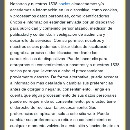
Nosotros y nuestros 1538
socios
almacenamos y/o
accedemos a información en un dispositivo, como cookies,
En un caso similar, el banco Goldman Sachs acordó en abril
y procesamos datos personales, como identificadores
pagar 5.100 millones de dólares para resolver las demandas
únicos e información estándar enviada por un dispositivo
de que engañó a los inversores de bonos respaldados por
para publicidad y contenido personalizado, medición de
hipotecas durante la crisis financiera global. Otro ejemplo
publicidad y contenido, investigación de audiencia y
es Bank of America, que pagó más de 16.000 millones hace
desarrollo de servicios.
Con su permiso, nosotros y
dos años por los expedientes que obtuvo tras la compra de
nuestros socios podemos utilizar datos de localización
geográfica precisa e identificación mediante las
Merrill Lynch, o JP Morgan Chase, que también ha sido
características de dispositivos. Puede hacer clic para
sancionado con miles de millones tras la crisis.
otorgarnos su consentimiento a nosotros y a nuestros 1538
socios para que llevemos a cabo el procesamiento
La cuantía reclamada por Estados Unidos representa el
previamente descrito. De forma alternativa, puede acceder
42% de los ingresos
de la entidad, el 18,5% de los recursos
a información más detallada y cambiar sus preferencias
propios y casi el 70% de la capitalización,
según Bankinter.
antes de otorgar o negar su consentimiento.
Tenga en
Explica que la sanción tendría un impacto negativo sobre el
cuenta que algún procesamiento de sus datos personales
puede no requerir de su consentimiento, pero usted tiene
CET-I “fully loaded” (actualmente en 10,8%) comprendido
el derecho de rechazar tal procesamiento. Sus
entre el 1,5% y el 3%, algo que aumentará la presión sobre la
preferencias se aplicarán solo a este sitio web. Puede
entidad para realizar una ampliación de capital o acelerar
cambiar sus preferencias o retirar su consentimiento en
la venta de activos. De confirmarse la sanción máxima,
cualquier momento volviendo a este sitio y haciendo clic en