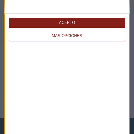
¡Suscribirme!
ACEPTO
EN DIRECTO
MÁS OPCIONES
@CAPITALRADIOB
NOTICIAS RELACIONADAS