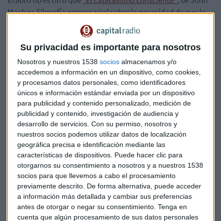
El libro no es otro que
"El capitalismo consciente"
, de John
Mackey. Filosofía empresarial sobre la necesidad de que la
empresa y la sociedad estén alineadas. "No toda empresa
vive sólo para ganar dinero", dice el Presidente de
Mercadona. Esto es lo que decía sobre la influencia que
Su privacidad es importante para nosotros
había recibido de este libro.
Nosotros y nuestros 1538
socios
almacenamos y/o
accedemos a información en un dispositivo, como cookies,
y procesamos datos personales, como identificadores
únicos e información estándar enviada por un dispositivo
para publicidad y contenido personalizado, medición de
publicidad y contenido, investigación de audiencia y
desarrollo de servicios.
Con su permiso, nosotros y
nuestros socios podemos utilizar datos de localización
geográfica precisa e identificación mediante las
características de dispositivos. Puede hacer clic para
otorgarnos su consentimiento a nosotros y a nuestros 1538
socios para que llevemos a cabo el procesamiento
previamente descrito. De forma alternativa, puede acceder
a información más detallada y cambiar sus preferencias
antes de otorgar o negar su consentimiento.
Tenga en
cuenta que algún procesamiento de sus datos personales