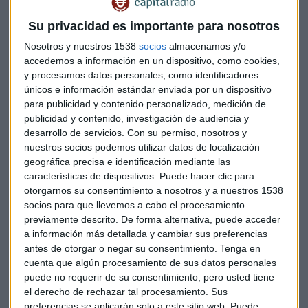
estrategia. En 2014, estudió los patrones climáticos y
descubrió que las personas eran más propensas a comprar
Su privacidad es importante para nosotros
bayas los días con viento y por debajo de los 26 grados. Al
Nosotros y nuestros 1538
socios
almacenamos y/o
filtrar esta tendencia por códigos postales, las tiendas
accedemos a información en un dispositivo, como cookies,
reorganizaron sus mostradores y enfocaron los anuncios
y procesamos datos personales, como identificadores
digitales locales para aumentar las ventas. El resultado: un
únicos e información estándar enviada por un dispositivo
impulso del 300%.
para publicidad y contenido personalizado, medición de
publicidad y contenido, investigación de audiencia y
desarrollo de servicios.
Con su permiso, nosotros y
De este modo, el estudio de datos
permite perfeccionar la
nuestros socios podemos utilizar datos de localización
colocación de productos mediante patrones de
geográfica precisa e identificación mediante las
consumo
en vez de mediante la intuición y la experiencia,
características de dispositivos. Puede hacer clic para
que es lo que se ha hecho tradicionalmente.
otorgarnos su consentimiento a nosotros y a nuestros 1538
socios para que llevemos a cabo el procesamiento
También Macy’s quiere ampliar su equipo de datos. Pero no
previamente descrito. De forma alternativa, puede acceder
a información más detallada y cambiar sus preferencias
sólo hablamos de la industria minorista. En general, los
antes de otorgar o negar su consentimiento.
Tenga en
empleadores de todas las industrias quieren incorporar
cuenta que algún procesamiento de sus datos personales
científicos de datos a sus filas y los anuncios de trabajo para
puede no requerir de su consentimiento, pero usted tiene
este puesto han alcanzado máximos históricos.
el derecho de rechazar tal procesamiento. Sus
preferencias se aplicarán solo a este sitio web. Puede