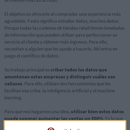
El objetivo es ofrecerle al comprador una experiencia más
agradable. Y esto significa estudiar datos, muchos datos.
Porque todas las cadenas de tiendas retail tienen toneladas
de información que pueden utilizar para perfeccionar su
servicio al cliente y obtener más ingresos. Para ello,
necesitan a alguien que les ayude a hacerlo. Ahí entra en
juego el científico de datos.
Su trabajo principal es
cribar todos los datos que
amontonan estas empresas y distinguir cuáles son
valiosos
. Para ello, utilizan dos herramientas que les
facilitan esa criba: la inteligencia artificial y el machine
learning.
Para que nos hagamos una idea,
utilizar bien estos datos
puede suponer aumentar las ventas un 300%
. Es lo que
consiguió Wal-Mart tras incluir el estudio de datos en su