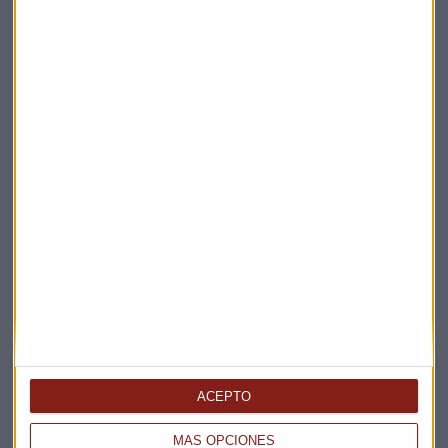
Elige los boletines a los que suscribirte
*
Apertura
La Magia de la Publicidad
Claves ESG
Acepto la
política de privacidad
. *
¡Suscribirme!
EN DIRECTO
@CAPITALRADIOB
ACEPTO
MÁS OPCIONES