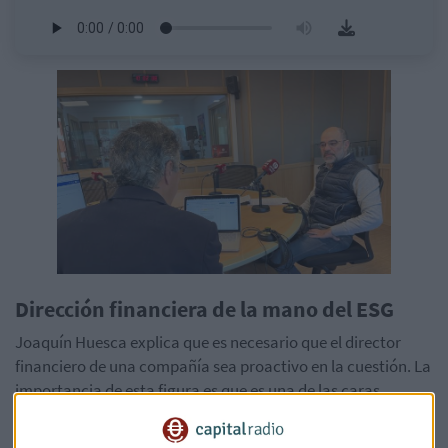
Dirección financiera de la mano del ESG
Joaquín Huesca explica que es necesario que el director
financiero de una compañía sea proactivo en la cuestión. La
importancia de esta figura es que es una de las caras
visibles de la empresa, por lo que debe ir de la mano con el
ESG y la sostenibilidad de la compañía.