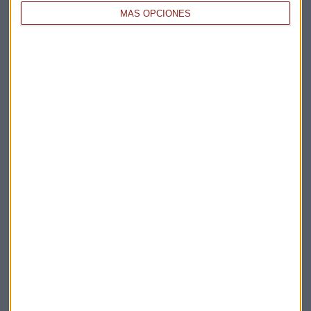
MÁS OPCIONES
Elige los boletines a los que suscribirte
*
Apertura
La Magia de la Publicidad
Claves ESG
Acepto la
política de privacidad
. *
¡Suscribirme!
EN DIRECTO