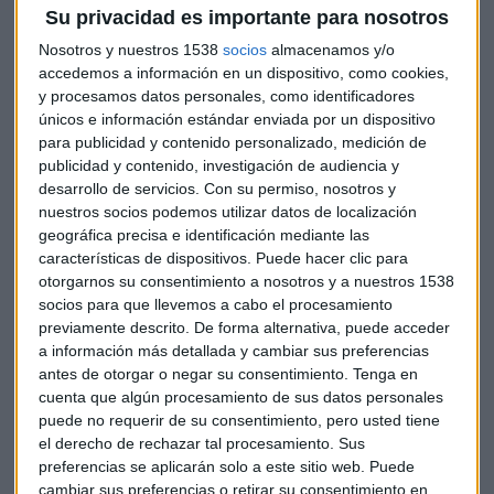
Su privacidad es importante para nosotros
La idea de sostenibilidad va más allá de la actividad de la
Nosotros y nuestros 1538
socios
almacenamos y/o
empresa; conecta a sus proveedores, canales y clientes.
accedemos a información en un dispositivo, como cookies,
Hacer ESG es fundamental, por lo que los empleados
y procesamos datos personales, como identificadores
también tendrán que estar enfocados en este proyecto que
únicos e información estándar enviada por un dispositivo
cada vez se hace más indispensable. Por esta razón el
para publicidad y contenido personalizado, medición de
publicidad y contenido, investigación de audiencia y
director financiero tiene un papel crucial en todo lo que es el
desarrollo de servicios.
Con su permiso, nosotros y
desarrollo de implementar las estrategias ESG.
nuestros socios podemos utilizar datos de localización
geográfica precisa e identificación mediante las
características de dispositivos. Puede hacer clic para
otorgarnos su consentimiento a nosotros y a nuestros 1538
socios para que llevemos a cabo el procesamiento
previamente descrito. De forma alternativa, puede acceder
a información más detallada y cambiar sus preferencias
antes de otorgar o negar su consentimiento.
Tenga en
cuenta que algún procesamiento de sus datos personales
puede no requerir de su consentimiento, pero usted tiene
el derecho de rechazar tal procesamiento. Sus
preferencias se aplicarán solo a este sitio web. Puede
cambiar sus preferencias o retirar su consentimiento en