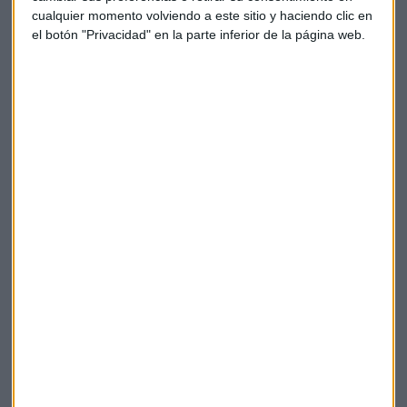
cualquier momento volviendo a este sitio y haciendo clic en
el botón "Privacidad" en la parte inferior de la página web.
Sobre este tema la sociedad y las empresas van
evolucionando aunque el Financial Lead de Iberia explica
que queda mucho por hacer. Joaquín Huesca: "En la
evolución habrá complejidad y esto requerirá a los
departamentos agilidad y flexibilidad para hacer frente a
las demandas que vayan viniendo"