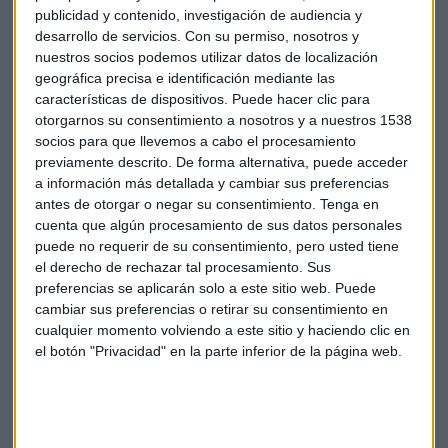
métodos cuantitativos y de gestión que complementan de
publicidad y contenido, investigación de audiencia y
forma notable sus conocimientos de base, pero considera
desarrollo de servicios.
Con su permiso, nosotros y
importante aprender programación de lenguajes que sólo
nuestros socios podemos utilizar datos de localización
los mas veteranos en esto de la informática recuerdan tales
geográfica precisa e identificación mediante las
como Fortran, COBOL, Pascal y Ada que se impartían en el
características de dispositivos. Puede hacer clic para
otorgarnos su consentimiento a nosotros y a nuestros 1538
Centro de Cálculo de la Universidad Complutense.
socios para que llevemos a cabo el procesamiento
previamente descrito. De forma alternativa, puede acceder
En 1981 trabaja en el departamento de Informática “porque
a información más detallada y cambiar sus preferencias
en aquella época era un sector donde había mucho trabajo”
antes de otorgar o negar su consentimiento.
Tenga en
dice Estrella Antón. Desarrolla su actividad en una empresa
cuenta que algún procesamiento de sus datos personales
del sector de industria y posteriormente pasa a trabajar en
puede no requerir de su consentimiento, pero usted tiene
otros sectores como banca, seguros, consultoría,
el derecho de rechazar tal procesamiento. Sus
telecomunicaciones, o proveedores de software.
preferencias se aplicarán solo a este sitio web. Puede
cambiar sus preferencias o retirar su consentimiento en
cualquier momento volviendo a este sitio y haciendo clic en
Pero tras 35 años en el sector privado, una trágica
el botón "Privacidad" en la parte inferior de la página web.
circunstancia personal, como es la perdida inesperada de su
marido. A esto se une que tenía a su madre dependiente en
casa y esta serie de circunstancias le hace plantearse que
“quiero hacer algo más en mi vida” y hacer “algo que pueda