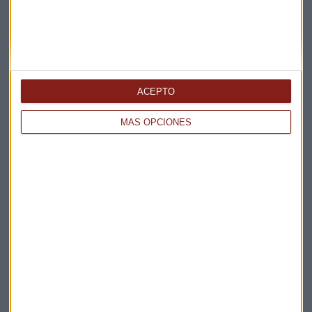
ACEPTO
Elige los boletines a los que suscribirte
*
Apertura
MÁS OPCIONES
La Magia de la Publicidad
Claves ESG
Acepto la
política de privacidad
. *
¡Suscribirme!
EN DIRECTO