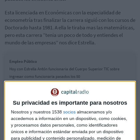
Esta licenciada en Económicas con la especialidad de
econometría tras finalizar la carrera siguió con los cursos de
Doctorado hasta 1981. A ella le tiraba mas las matemáticas,
pero esta carrera “tenia un poco de todo y entiendes el
mundo de las empresas” nos dice Estrella.
Empleo Público
Hoy con Estrella Antón funcionaria del Cuerpo Superior TIC sobre
ingresar como funcionaria pasados los 50
Su privacidad es importante para nosotros
Nuria
Benjumea: "Aprobar la oposición me cambio la
Nosotros y nuestros 1538
socios
almacenamos y/o
vida"
accedemos a información en un dispositivo, como cookies,
y procesamos datos personales, como identificadores
Obtiene una beca de investigación en la Escuela de
únicos e información estándar enviada por un dispositivo
Organización Industrial (EOI) para hacer un máster sobre
para publicidad y contenido personalizado, medición de