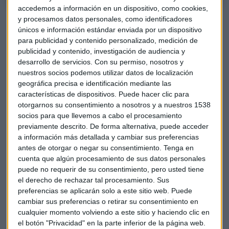
accedemos a información en un dispositivo, como cookies,
y procesamos datos personales, como identificadores
Eulen es una empresa que brinda hasta más de 60 servicios
únicos e información estándar enviada por un dispositivo
distintos al mercado. Desde
limpieza
hasta
servicios
para publicidad y contenido personalizado, medición de
sociosanitarios
, pasando por
ciberseguridad
, el grupo
publicidad y contenido, investigación de audiencia y
español tiene cada vez más presente la tecnología para
desarrollo de servicios.
Con su permiso, nosotros y
mejorar la experiencia de los servicios que ofrece, sobre
nuestros socios podemos utilizar datos de localización
todo en un entorno en el que el cliente exige cada vez más
geográfica precisa e identificación mediante las
datos e información sobre lo que contrata.
características de dispositivos. Puede hacer clic para
otorgarnos su consentimiento a nosotros y a nuestros 1538
Una de las aplicaciones prácticas de su tecnología reside en
socios para que llevemos a cabo el procesamiento
previamente descrito. De forma alternativa, puede acceder
los
drones
. Eulen los utiliza para optimizar sus servicios de
a información más detallada y cambiar sus preferencias
vigilancia, ya sea para controlar perímetros cerrados o para
antes de otorgar o negar su consentimiento.
Tenga en
desplegar servicios de limpieza, por ejemplo en lugares
cuenta que algún procesamiento de sus datos personales
como las playas.
puede no requerir de su consentimiento, pero usted tiene
el derecho de rechazar tal procesamiento. Sus
La
Inteligencia Artificial
es otra parte esencial, por
preferencias se aplicarán solo a este sitio web. Puede
ejemplo en sus
call centers
, porque ayuda a automatizar los
cambiar sus preferencias o retirar su consentimiento en
procesos, a hacerlos más eficientes. Sin embargo, a pesar
cualquier momento volviendo a este sitio y haciendo clic en
el botón "Privacidad" en la parte inferior de la página web.
de este amplio uso de la tecnología, De Las Heras insiste en