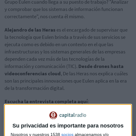
Grupo Eulen cuando llega a su puesto de trabajo? "Analizar
y comprobar que los sistemas de información funcionan
correctamente", nos cuenta él mismo.
Alejandro de las Heras
es el encargado de supervisar que
la tecnología que Eulen brinda a través de sus servicios se
ejecuta como es debido en un contexto en el que las
infraestructuras y los sistemas generales de las empresas
dependen cada vez más de las tecnologías de la
información y comunicación (TIC).
Desde drones hasta
videoconferencias cloud
, De las Heras nos explica cuáles
son las principales innovaciones que Eulen aplica en la era
de la transformación digital.
Escucha la entrevista completa aquí
:
"Utilizamos drones para optimizar servicios de vigilancia"
Su privacidad es importante para nosotros
Nosotros y nuestros 1538
socios
almacenamos y/o