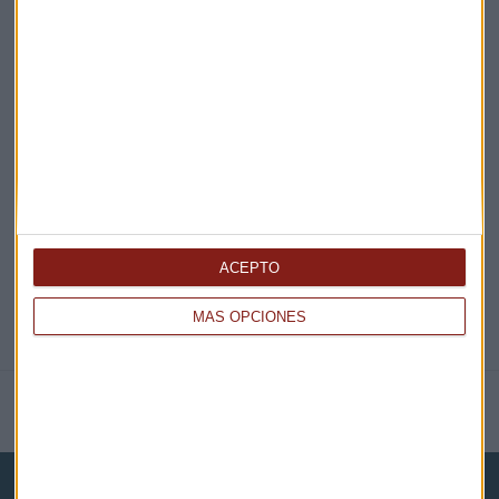
¡Suscribirme!
EN DIRECTO
@CAPITALRADIOB
ACEPTO
MÁS OPCIONES
NOTICIAS RELACIONADAS