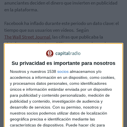
anunciantes deciden el dinero que invierten en publicidad
en la plataforma.
Facebook ha inflado durante este periodo un dato clave: el
tiempo que sus usuarios ven vídeos. Según
The Wall Street Journal
, las cifras que publicaba la
plataforma eran hasta un 80% mayores que las reales.
La red social sólo contaba las visualizaciones de más de tres
Su privacidad es importante para nosotros
segundos de duración. Los vídeos por debajo de 3 segundos
no se tenían en cuenta, y esto hacía subir la media. Ahora
Nosotros y nuestros 1538
socios
almacenamos y/o
Facebook introducirá una nueva métrica que reflejará las
accedemos a información en un dispositivo, como cookies,
y procesamos datos personales, como identificadores
visualizaciones sea cual sea su duración.
únicos e información estándar enviada por un dispositivo
para publicidad y contenido personalizado, medición de
Facebook
Publicidad
Consumo
Zuckerberg
publicidad y contenido, investigación de audiencia y
desarrollo de servicios.
Con su permiso, nosotros y
The Wall Street Journal
Vídeos
Visualización
nuestros socios podemos utilizar datos de localización
geográfica precisa e identificación mediante las
características de dispositivos. Puede hacer clic para