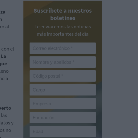
Suscríbete a nuestros
nza
boletines
n
ro al
Te enviaremos las noticias
más importantes del día
 con el
.
La
que
pleno
ncia
berto
 las
datos y
cos no
s