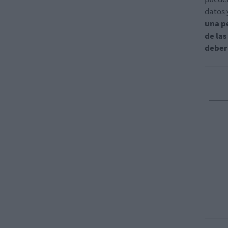
datos 
una p
de la
deber