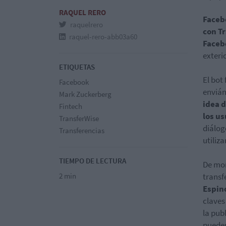
RAQUEL RERO
Facebo
raquelrero
con T
raquel-rero-abb03a60
Faceb
exterio
ETIQUETAS
El bot
Facebook
envián
Mark Zuckerberg
idea 
Fintech
los u
TransferWise
diálog
Transferencias
utiliz
TIEMPO DE LECTURA
De mom
2 min
transf
Espin
claves
la pub
pueden