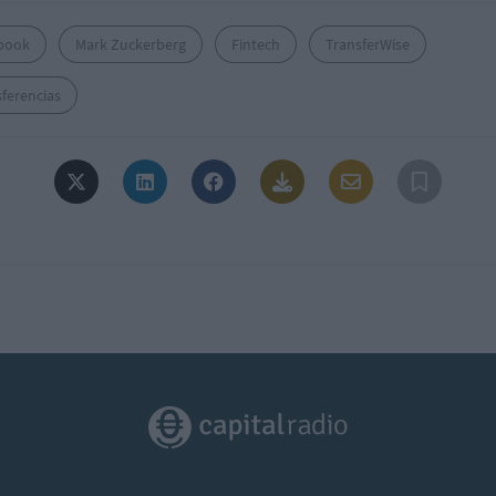
book
Mark Zuckerberg
Fintech
TransferWise
ferencias