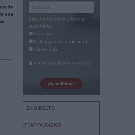
mos de
de una
Elige los boletines a los que
os
suscribirte
*
Apertura
La Magia de la Publicidad
Claves ESG
Acepto la
política de privacidad
. *
¡Suscribirme!
EN DIRECTO
@CAPITALRADIOB