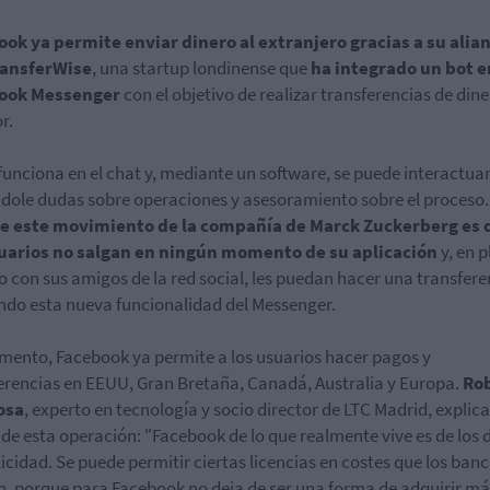
ok ya permite enviar dinero al extranjero gracias a su alia
ransferWise
, una startup londinense que
ha integrado un bot e
ook Messenger
con el objetivo de realizar transferencias de dine
r.
 funciona en el chat y, mediante un software, se puede interactuar
dole dudas sobre operaciones y asesoramiento sobre el proceso
de este movimiento de la compañía de Marck Zuckerberg es 
suarios no salgan en ningún momento de su aplicación
y, en 
o con sus amigos de la red social, les puedan hacer una transfere
ando esta nueva funcionalidad del Messenger.
ento, Facebook ya permite a los usuarios hacer pagos y
erencias en EEUU, Gran Bretaña, Canadá, Australia y Europa.
Ro
osa
, experto en tecnología y socio director de LTC Madrid, explica
 de esta operación: "Facebook de lo que realmente vive es de los 
licidad. Se puede permitir ciertas licencias en costes que los ban
, porque para Facebook no deja de ser una forma de adquirir má