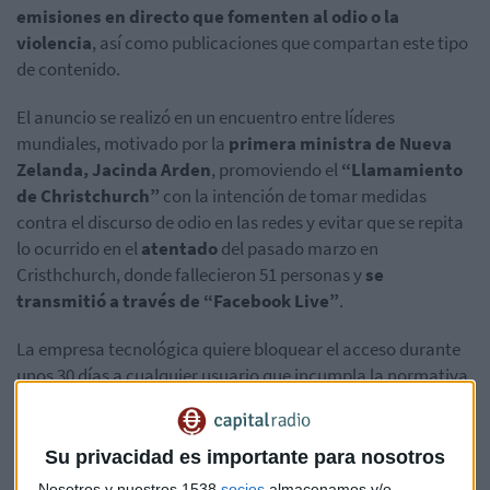
emisiones en directo que fomenten al odio o la
violencia
, así como publicaciones que compartan este tipo
de contenido.
El anuncio se realizó en un encuentro entre líderes
mundiales, motivado por la
primera ministra de Nueva
Zelanda, Jacinda Arden
, promoviendo el
“Llamamiento
de Christchurch”
con la intención de tomar medidas
contra el discurso de odio en las redes y evitar que se repita
lo ocurrido en el
atentado
del pasado marzo en
Cristhchurch, donde fallecieron 51 personas y
se
transmitió a través de “Facebook Live”
.
La empresa tecnológica quiere bloquear el acceso durante
unos 30 días a cualquier usuario que incumpla la normativa
y trabajará para extender el bloqueo a otras aplicaciones.
Para ello, Facebook ha anunciado que
invertirá 7,5
millones de dólares en tecnologías de análisis
de
Su privacidad es importante para nosotros
imagen y sonido.
Nosotros y nuestros 1538
socios
almacenamos y/o