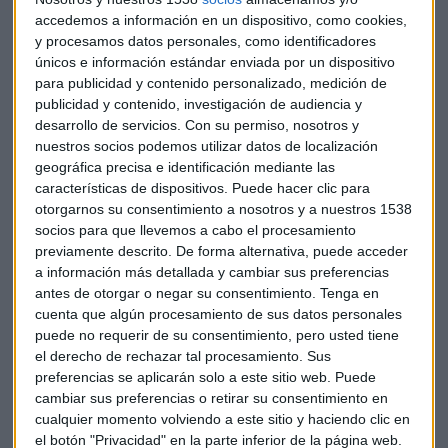
accedemos a información en un dispositivo, como cookies,
Justifica esta inversión con la necesidad de "investigar de
y procesamos datos personales, como identificadores
manera más profunda" imágenes y vídeos editados o
únicos e información estándar enviada por un dispositivo
manipulados que puedan ser compartidos en distintos
para publicidad y contenido personalizado, medición de
formatos y por varias cuentas diferentes, como en el caso
publicidad y contenido, investigación de audiencia y
desarrollo de servicios.
Con su permiso, nosotros y
de Christchurch. Además, la empresa cuenta con un equipo
nuestros socios podemos utilizar datos de localización
de más de 30.000 personas, en varios lugares del mundo,
geográfica precisa e identificación mediante las
que estudia diferentes publicaciones que puedan incumplir
características de dispositivos. Puede hacer clic para
la normativa de la red social.
otorgarnos su consentimiento a nosotros y a nuestros 1538
socios para que llevemos a cabo el procesamiento
"Entendemos la tensión generada entre el acceso sin
previamente descrito. De forma alternativa, puede acceder
restricciones a nuestros servicios que preferirían algunas
a información más detallada y cambiar sus preferencias
personas y la necesidad de implantar barreras para
antes de otorgar o negar su consentimiento.
Tenga en
cuenta que algún procesamiento de sus datos personales
mantener a los usuarios seguros", explica la compañía.
puede no requerir de su consentimiento, pero usted tiene
el derecho de rechazar tal procesamiento. Sus
La empresa ha establecido un convenio con tres
preferencias se aplicarán solo a este sitio web. Puede
universidades estadounidenses –Maryland, Cornell y
cambiar sus preferencias o retirar su consentimiento en
California- para que elaboren nuevas técnicas de "detección
cualquier momento volviendo a este sitio y haciendo clic en
de manipulación" de material multimedia y, sobretodo,
el botón "Privacidad" en la parte inferior de la página web.