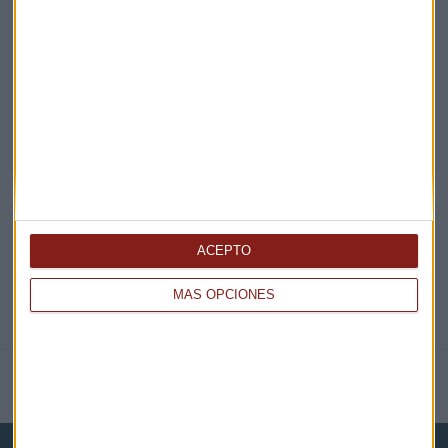
¡Suscribirme!
EN DIRECTO
@CAPITALRADIOB
ACEPTO
MÁS OPCIONES
NOTICIAS RELACIONADAS