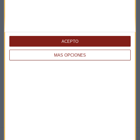
Acepto la
política de privacidad
. *
¡Suscribirme!
ACEPTO
EN DIRECTO
MÁS OPCIONES
@CAPITALRADIOB
NOTICIAS RELACIONADAS