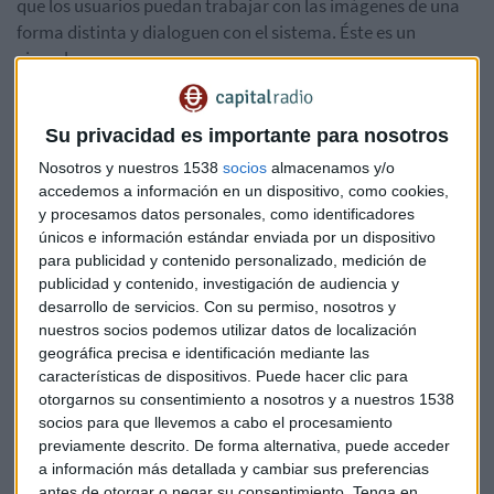
que los usuarios puedan trabajar con las imágenes de una
forma distinta y dialoguen con el sistema. Éste es un
ejemplo:
Su privacidad es importante para nosotros
Nosotros y nuestros 1538
socios
almacenamos y/o
accedemos a información en un dispositivo, como cookies,
Éste es el sistema de Facebook describiendo una imagen
y procesamos datos personales, como identificadores
donde un bebé se lava los dientes, lo hace a partir de las
únicos e información estándar enviada por un dispositivo
preguntas que le hace un usuario. Este tipo de servicio une
para publicidad y contenido personalizado, medición de
tres aspectos: entendimiento del lenguaje, reconocimiento
publicidad y contenido, investigación de audiencia y
desarrollo de servicios.
Con su permiso, nosotros y
del diálogo y visión computarizada. Y esto es lo que decía al
nuestros socios podemos utilizar datos de localización
respecto Mike Schroepfer:
geográfica precisa e identificación mediante las
características de dispositivos. Puede hacer clic para
otorgarnos su consentimiento a nosotros y a nuestros 1538
socios para que llevemos a cabo el procesamiento
previamente descrito. De forma alternativa, puede acceder
a información más detallada y cambiar sus preferencias
"Bastante guay, ¿eh? Podéis ver que hay un pequeño cepillo
antes de otorgar o negar su consentimiento.
Tenga en