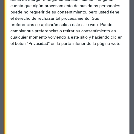
de dientes que es realmente difícil de ver. El bebé se está
cuenta que algún procesamiento de sus datos personales
lavando los dientes. Podéis imaginar sistemas como éste
puede no requerir de su consentimiento, pero usted tiene
que permita no sólo información de consumo en Facebook,
el derecho de rechazar tal procesamiento. Sus
preferencias se aplicarán solo a este sitio web. Puede
sino también comenzar un diálogo con Facebook: qué es lo
cambiar sus preferencias o retirar su consentimiento en
que quieres ver y qué hay en lo que estás viendo. Y
cualquier momento volviendo a este sitio y haciendo clic en
garantizar así que cada momento que pasas conectado, lo
el botón "Privacidad" en la parte inferior de la página web.
pasas con contenido que quieres ver y, lo más importante,
con la gente con la que quieres".
Y de esta semana marcada por Facebook hablamos
también con Inés Muñoz Vidal, CEO de Tu carrito musical.
"Debemos ser conscientes de la capacidad de Facebook
para hacer palanca a la hora de implementar tecnología
que nos resulta ajena", señala.
Escucha la intervención de Inés completa aquí:
*Lo sentimos pero el audio ha sido eliminado