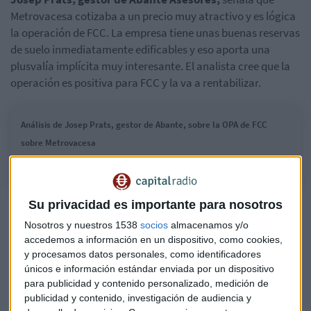
Metrovacesa cotizaba a un precio muy atractivo y es lógica
la operación de FCC. La empresa tiene unas buenas reservas
de suelo inmediatamente edificables y eso aporta una
plusvalía implícita muy interesante. El analista cree que la
operación es positiva para FCC y la va a rentabilizar.
Análisis de Josep Prats, gestor de Abante, sobre la OPA de FCC
sobre Metrovacesa
Su privacidad es importante para nosotros
El grupo controlado por
Carlos Slim
ha asegurado que
tiene comprometida financiación suficiente para obtener
Nosotros y nuestros 1538
socios
almacenamos y/o
los fondos necesarios para atender la contraprestación
accedemos a información en un dispositivo, como cookies,
y procesamos datos personales, como identificadores
total de la oferta, la cual se formula como una
únicos e información estándar enviada por un dispositivo
compraventa
.
para publicidad y contenido personalizado, medición de
publicidad y contenido, investigación de audiencia y