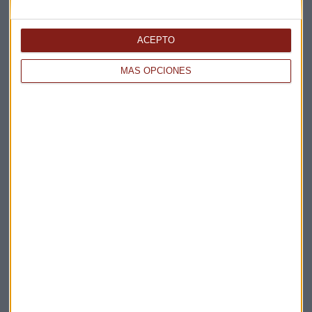
Elige los boletines a los que suscribirte
*
Apertura
ACEPTO
La Magia de la Publicidad
MÁS OPCIONES
Claves ESG
Acepto la
política de privacidad
. *
¡Suscribirme!
EN DIRECTO
@CAPITALRADIOB