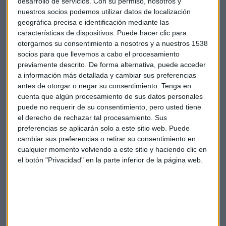
desarrollo de servicios.
Con su permiso, nosotros y
nuestros socios podemos utilizar datos de localización
geográfica precisa e identificación mediante las
características de dispositivos. Puede hacer clic para
otorgarnos su consentimiento a nosotros y a nuestros 1538
socios para que llevemos a cabo el procesamiento
previamente descrito. De forma alternativa, puede acceder
a información más detallada y cambiar sus preferencias
antes de otorgar o negar su consentimiento.
Tenga en
cuenta que algún procesamiento de sus datos personales
puede no requerir de su consentimiento, pero usted tiene
Carlos Slim, máximo accionista del grupo FCC
el derecho de rechazar tal procesamiento. Sus
preferencias se aplicarán solo a este sitio web. Puede
Casi un tercio del capital
cambiar sus preferencias o retirar su consentimiento en
cualquier momento volviendo a este sitio y haciendo clic en
FCC cuenta ya con el 5,4% de las acciones de la inmobiliaria
el botón "Privacidad" en la parte inferior de la página web.
española por lo que, con esta operación, la empresa
especializada en servicios ciudadanos se haría con un
29,40%
del total del capital social de Metrovacesa.
Actualmente, los
principales accionistas
de la compañía