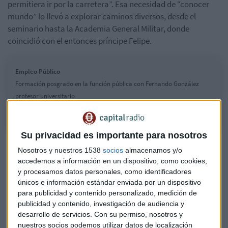
permitiera ir por la carretera”. Esa necesidad de “conocer
mundo” lo llevó a explorar caminos diversos, desde el
seminario hasta la Academia General Militar, donde
coincidió con el entonces príncipe Felipe.
Empleo Público
Formación posgrado en la función pública con Fernando González
profesor universitario
Su privacidad es importante para nosotros
Su vocación académica surgió casi por azar: “Un amigo mío
Nosotros y nuestros 1538
socios
almacenamos y/o
me dice, pues hay una carrera que se llama sociología… me
accedemos a información en un dispositivo, como cookies,
fui a la biblioteca, saqué un libro de introducción a
y procesamos datos personales, como identificadores
sociología y me lo leí en una tarde. Digo, ostias, esto es lo
únicos e información estándar enviada por un dispositivo
que yo quiero estudiar”. Ese “flechazo total” lo llevó a
para publicidad y contenido personalizado, medición de
especializarse en ciencias políticas y más tarde a descubrir
publicidad y contenido, investigación de audiencia y
desarrollo de servicios.
Con su permiso, nosotros y
su interés por la administración pública.
nuestros socios podemos utilizar datos de localización