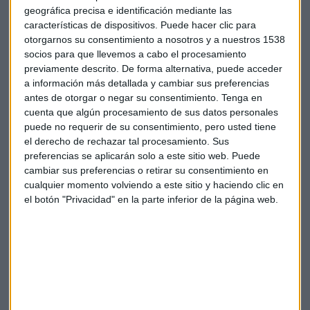
geográfica precisa e identificación mediante las
Formación de posgrado: clave para la evolución del
características de dispositivos. Puede hacer clic para
sector público
otorgarnos su consentimiento a nosotros y a nuestros 1538
socios para que llevemos a cabo el procesamiento
El eje central de la entrevista fue la formación de posgrado
previamente descrito. De forma alternativa, puede acceder
en la gestión pública. González fue claro: “La formación,
a información más detallada y cambiar sus preferencias
obviamente no solo en las administraciones públicas, sino
antes de otorgar o negar su consentimiento.
Tenga en
en cualquier empresa, hoy día es necesaria, sobre todo para
cuenta que algún procesamiento de sus datos personales
ir evolucionando, adaptando las competencias a las
puede no requerir de su consentimiento, pero usted tiene
el derecho de rechazar tal procesamiento. Sus
necesidades que tiene la administración”.
preferencias se aplicarán solo a este sitio web. Puede
cambiar sus preferencias o retirar su consentimiento en
Fernando González a los que opositan:
cualquier momento volviendo a este sitio y haciendo clic en
"Mucho ánimo y mucha suerte"
el botón "Privacidad" en la parte inferior de la página web.
Reconoció que al principio tenía prejuicios: “Eso de la
administración pública me sonaba aburrido… aquí hay que
mover papeles, derecho administrativo… yo no veo
personas aquí”. Sin embargo, su experiencia en el máster del
INAP
le cambió la perspectiva: “Aquello me resultó
interesantísimo
porque eran materias que te valían para la