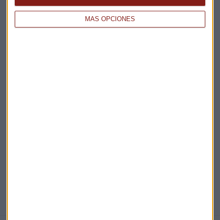
Claves ESG
MÁS OPCIONES
Acepto la
política de privacidad
. *
¡Suscribirme!
EN DIRECTO
@CAPITALRADIOB