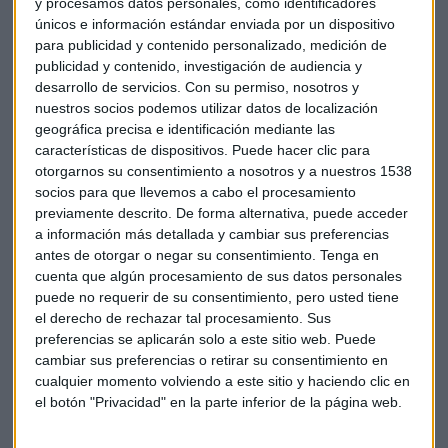
y procesamos datos personales, como identificadores
únicos e información estándar enviada por un dispositivo
para publicidad y contenido personalizado, medición de
publicidad y contenido, investigación de audiencia y
desarrollo de servicios.
Con su permiso, nosotros y
nuestros socios podemos utilizar datos de localización
geográfica precisa e identificación mediante las
características de dispositivos. Puede hacer clic para
otorgarnos su consentimiento a nosotros y a nuestros 1538
A la hora de invertir Francisca es clara: "si no sabes, no lo
socios para que llevemos a cabo el procesamiento
hagas". Serrano es profesora en la escuela de 'Trading y
previamente descrito. De forma alternativa, puede acceder
bolsa para torpes', donde los cursos se complementan con
a información más detallada y cambiar sus preferencias
una escuela online de cuatro meses con clases y tutorías
antes de otorgar o negar su consentimiento.
Tenga en
para formarse como
trader
.
cuenta que algún procesamiento de sus datos personales
puede no requerir de su consentimiento, pero usted tiene
el derecho de rechazar tal procesamiento. Sus
preferencias se aplicarán solo a este sitio web. Puede
cambiar sus preferencias o retirar su consentimiento en
cualquier momento volviendo a este sitio y haciendo clic en
el botón "Privacidad" en la parte inferior de la página web.
Bolsa
Divisas
Invertir
Criptomonedas