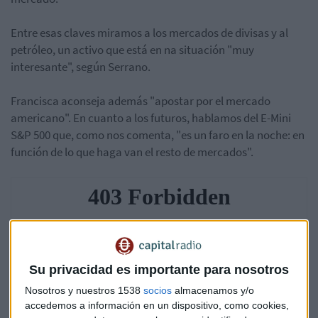
Entre esas claves miramos a los mercados de divisas y al
petróleo, un activo que está en na situación "muy
interesante", según Serrano.
Francisca aconseja además "apostar por el mercado
americano". En cuanto a los futuros, hablamos del E-Mini
S&P 500 que, como nos comenta, "es un faro en la noche: en
función de lo que haga van el resto de mercados".
Su privacidad es importante para nosotros
Nosotros y nuestros 1538
socios
almacenamos y/o
accedemos a información en un dispositivo, como cookies,