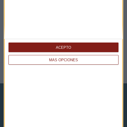
@CAPITALRADIOB
ACEPTO
MÁS OPCIONES
NOTICIAS RELACIONADAS
Capital Radio