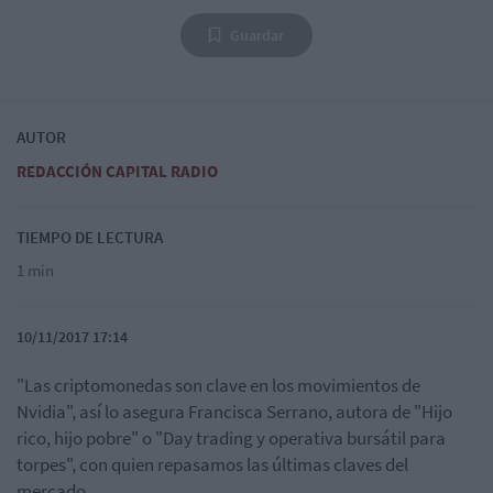
Guardar
AUTOR
REDACCIÓN CAPITAL RADIO
TIEMPO DE LECTURA
1 min
10/11/2017 17:14
"Las criptomonedas son clave en los movimientos de
Nvidia", así lo asegura Francisca Serrano, autora de "Hijo
rico, hijo pobre" o "Day trading y operativa bursátil para
torpes", con quien repasamos las últimas claves del
mercado.