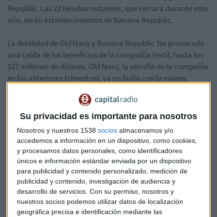
Republic. Las 22 tiendas restantes, que cerrará durante este
año, serán establecimientos de Banana Republic.
La debilidad de Old Navy y Banana Republic ha provocado
una caída de los beneficios de la compañía textil, hasta los
127 millones de dólares. Old Navy, la estrella de la compañía
en los anteriores trimestres, ya no brilla con la misma
fuerza, y sus ventas se han reducido un 6%. Además, la
minorista textil ha anunciado que el crecimiento a corto
plazo de la marca se va a estancar en Norteamérica.
Su privacidad es importante para nosotros
Nosotros y nuestros 1538
socios
almacenamos y/o
Las ventas de Banana Republic y Gap continúan en caída
accedemos a información en un dispositivo, como cookies,
libre. Banana Republic ha presentado un descenso de sus
y procesamos datos personales, como identificadores
ventas de un 11%. Y la marca líder de Gap ha reducido un 3%
únicos e información estándar enviada por un dispositivo
sus ventas este trimestre. Algo que ha provocado que las
para publicidad y contenido personalizado, medición de
ventas comparables cayeran un 5% a 3.440 millones de
publicidad y contenido, investigación de audiencia y
desarrollo de servicios.
Con su permiso, nosotros y
dólares.
nuestros socios podemos utilizar datos de localización
geográfica precisa e identificación mediante las