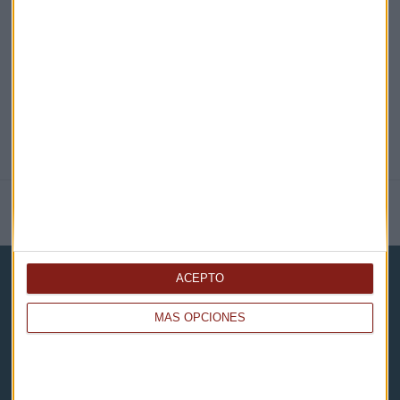
@CAPITALRADIOB
NOTICIAS RELACIONADAS
ACEPTO
MÁS OPCIONES
Capital Radio