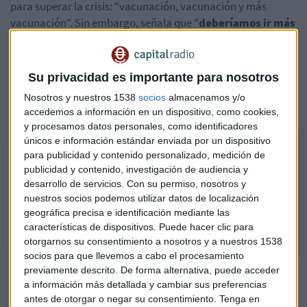
para superar la crisis: “vacunación, vacunación y más
vacunación”. Sin embargo, señala que “
deberíamos ir más
avanzados”
y cree que “
Europa no ha estado a la altura
en materia de vacunación y ahora lo estamos pagando”.
Su privacidad es importante para nosotros
Escucha aquí la entrevista completa con Fran García
Nosotros y nuestros 1538
socios
almacenamos y/o
Cabello:
accedemos a información en un dispositivo, como cookies,
y procesamos datos personales, como identificadores
únicos e información estándar enviada por un dispositivo
Especial Día De La Salud -Entrevista Antonio Garamendi, presidente
para publicidad y contenido personalizado, medición de
de la CEOE
publicidad y contenido, investigación de audiencia y
La clave de la recuperación es la vacunación, señala en Capital Radio.
desarrollo de servicios.
Con su permiso, nosotros y
Cree que Europa no ha estado a la altura en esta materia y ahora lo
nuestros socios podemos utilizar datos de localización
estamos pagando”.
geográfica precisa e identificación mediante las
características de dispositivos. Puede hacer clic para
otorgarnos su consentimiento a nosotros y a nuestros 1538
socios para que llevemos a cabo el procesamiento
previamente descrito. De forma alternativa, puede acceder
Antonio Garamendi ha destacado la importancia de la
a información más detallada y cambiar sus preferencias
colaboración público-privada
en todos los sectores y en
antes de otorgar o negar su consentimiento.
Tenga en