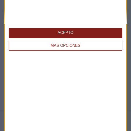
¡Suscribirme!
ACEPTO
EN DIRECTO
MÁS OPCIONES
@CAPITALRADIOB
NOTICIAS RELACIONADAS