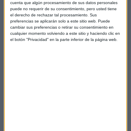
especial en el sanitario. Comenta que “en España no hay
cuenta que algún procesamiento de sus datos personales
desigualdad y la sanidad pública y privada se
puede no requerir de su consentimiento, pero usted tiene
complementan. La privada ayuda a que la pública pueda
el derecho de rechazar tal procesamiento. Sus
trabajar mejor”. Es la suma de las dos la que hace que
preferencias se aplicarán solo a este sitio web. Puede
cambiar sus preferencias o retirar su consentimiento en
España tenga un gran sistema sanitario.
cualquier momento volviendo a este sitio y haciendo clic en
el botón "Privacidad" en la parte inferior de la página web.