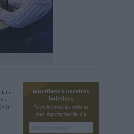
Suscríbete a nuestros
 datos
boletines
o ha
ón Sur
Te enviaremos las noticias
más importantes del día