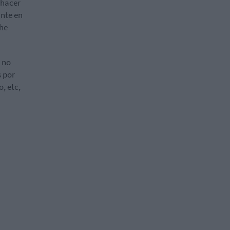
 hacer
ante en
che
o no
 por
, etc,