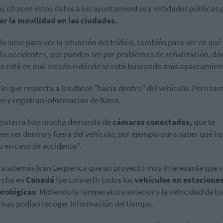
 ofrecen estos datos a los ayuntamientos y entidades públicas 
r la movilidad en las ciudades.
lo sirve para ver la situación del tráfico, también para ver en qué
s accidentes, que pueden ser por problemas de señalización, dó
a está en mal estado o dónde se está buscando más aparcamient
 lo que respecta a los datos "hacia dentro" del vehículo. Pero ta
n y registran información de fuera.
nglaterra hay mucha demanda de
cámaras conectadas,
que te
en ver dentro y fuera del vehículo, por ejemplo para saber qué ha
 en caso de accidente".
a además Iván Lequerica que un proyecto muy interesante que s
rcha en
Canadá
fue convertir todos los
vehículos en estacione
rológicas
. Midiendo la temperatura exterior y la velocidad de lo
isas podían recoger información del tiempo.