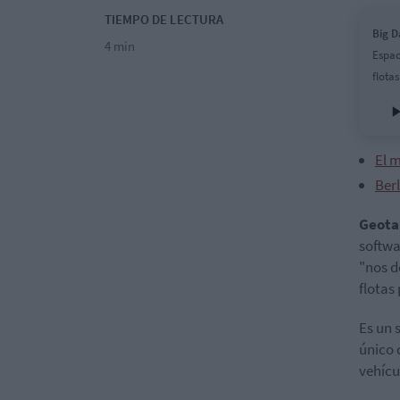
TIEMPO DE LECTURA
Big D
4 min
Espac
flota
El 
Berl
Geot
softwa
"nos d
flotas
Es un 
único 
vehícu