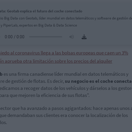
ata: Geotab explica el futuro del coche conectado
io Big Data con Geotab, líder mundial en datos telemáticos y software de gestión d
s y PiperLab, expertos en Big Data & Data Science
miedo al coronavirus llega a las bolsas europeas que caen un 3%
ín aprueba otra limitación sobre los precios del alquiler
ab
es una firma canadiense líder mundial en datos telemáticos y
re de gestión de flotas. Es decir,
su negocio es el coche conect
edicamos a recoger datos de los vehículos y dárselos a los gestor
 para que mejoren la eficiencia de sus flotas".
sector que ha avanzado a pasos agigantados: hace apenas unos 
que demandaban sus clientes era conocer la localización de los
los.