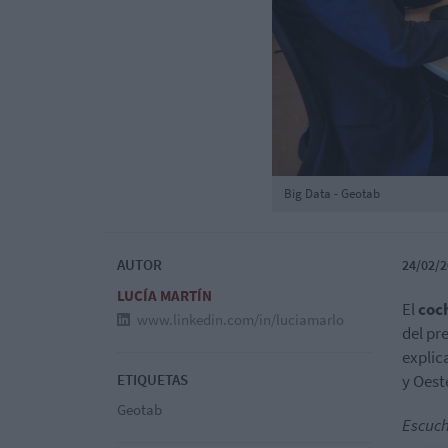
Big Data - Geotab
AUTOR
24/02/2
LUCÍA MARTÍN
El
coc
www.linkedin.com/in/luciamarlo
del pr
explic
ETIQUETAS
y Oest
Geotab
Escuch