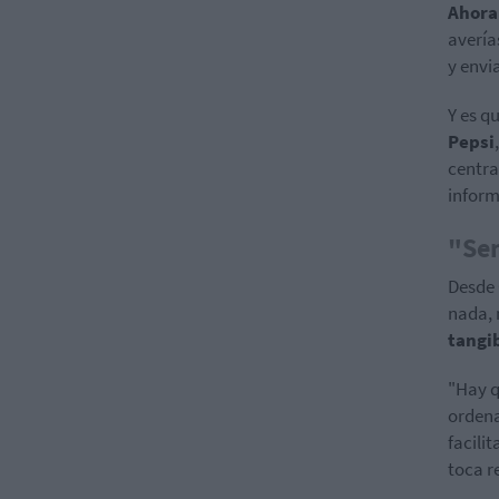
Ahor
avería
y envi
Y es q
Pepsi
centra
inform
"Sen
Desde 
nada, 
tangi
"Hay q
ordena
facili
toca r