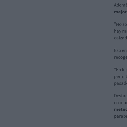
Además
mejora
"No so
hay má
calzad
Eso en
recoge
"En I
permit
pasado
Destac
en ma
meteo
parabr