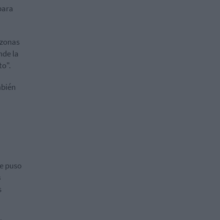
para
 zonas
nde la
o".
mbién
e puso
s
s