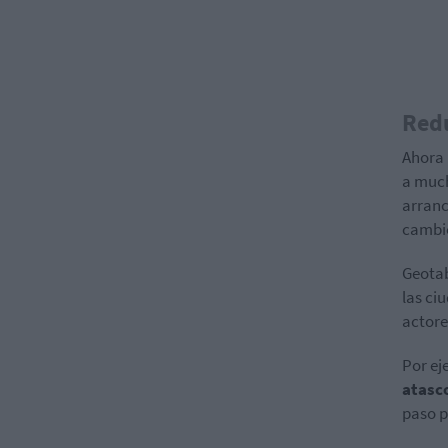
Redu
Ahora 
a much
arranc
cambie
Geota
las ci
actore
Por ej
atasc
paso p