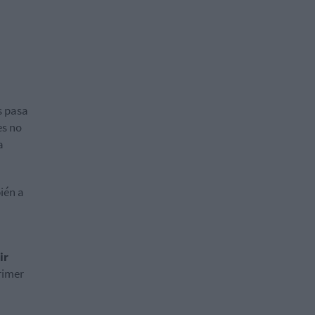
s pasa
es no
a
ién a
ir
rimer