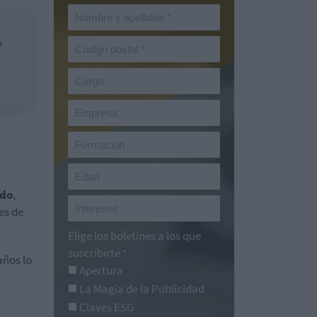
e
ado
,
es de
Elige los boletines a los que
suscribirte
*
años lo
Apertura
La Magia de la Publicidad
Claves ESG