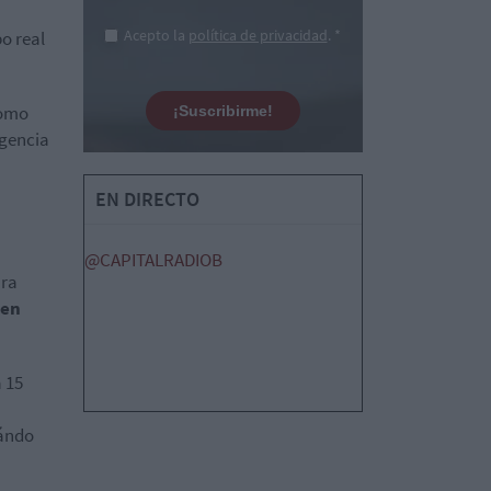
Acepto la
política de privacidad
. *
o real
como
¡Suscribirme!
agencia
EN DIRECTO
@CAPITALRADIOB
ara
 en
 15
uándo