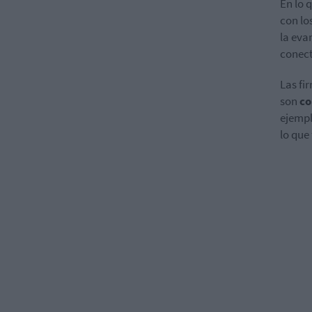
En lo 
con lo
la eva
conect
Las fi
son
co
ejempl
lo que