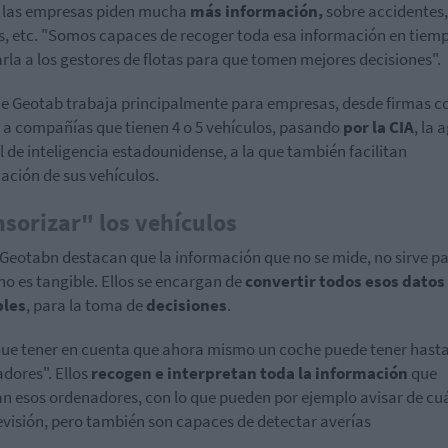
a
las empresas piden mucha
más información,
sobre accidentes,
s, etc. "Somos capaces de recoger toda esa información en tiemp
arla a los gestores de flotas para que tomen mejores decisiones".
ue Geotab trabaja principalmente para empresas, desde firmas 
, a compañías que tienen 4 o 5 vehículos, pasando
por la CIA
, la 
l de inteligencia estadounidense, a la que también facilitan
ación de sus vehículos.
sorizar" los vehículos
Geotabn destacan que la información que no se mide, no sirve p
no es tangible. Ellos se encargan de
convertir todos esos datos
bles
, para la toma de
decisiones
.
ue tener en cuenta que ahora mismo un coche puede tener hasta
dores". Ellos
recogen e interpretan toda la información
que
tan esos ordenadores, con lo que pueden por ejemplo avisar de c
evisión, pero también son capaces de detectar averías