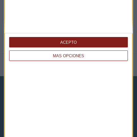
@CAPITALRADIOB
ACEPTO
MÁS OPCIONES
NOTICIAS RELACIONADAS
Capital Radio
Noticias