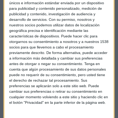
únicos e información estándar enviada por un dispositivo
El responsable tecnológico de Gestamp asegura que la
para publicidad y contenido personalizado, medición de
empresa trabaja con 70.000 millones de datos de las
publicidad y contenido, investigación de audiencia y
máquinas de sus fábricas que, una vez analizados, sirven
desarrollo de servicios.
Con su permiso, nosotros y
para optimizar la producción de los componentes de
nuestros socios podemos utilizar datos de localización
automóviles, recortar tiempos y aumentar la calidad. Como
geográfica precisa e identificación mediante las
dice De la Puente, se trata de digitalizar el conocimiento
características de dispositivos. Puede hacer clic para
otorgarnos su consentimiento a nosotros y a nuestros 1538
interno. Una manera de adelantarse a los problemas en las
socios para que llevemos a cabo el procesamiento
factorías, mediante el "mantenimiento predictivo".
previamente descrito. De forma alternativa, puede acceder
a información más detallada y cambiar sus preferencias
El uso de la visión artificial se aplica también en la
antes de otorgar o negar su consentimiento.
Tenga en
resolución de incidencias o averías en las fábricas de forma
cuenta que algún procesamiento de sus datos personales
remota. También hacen uso de la realidad virtual para
puede no requerir de su consentimiento, pero usted tiene
simular accidentes y cómo afectarán a las diferentes partes
el derecho de rechazar tal procesamiento. Sus
preferencias se aplicarán solo a este sitio web. Puede
del automóvil.
cambiar sus preferencias o retirar su consentimiento en
cualquier momento volviendo a este sitio y haciendo clic en
Tecnología
Automoción
Gestamp
el botón "Privacidad" en la parte inferior de la página web.
Digitalización