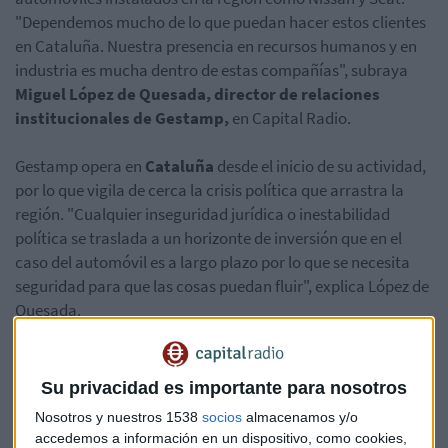
"Dependemos mucho de lo que puedan hacer estos clientes
en Cataluña. Nuestra presencia en recursos humanos y en
industria es mucha dentro de estas compañías", subraya
Miguel López de Quesada, director de relaciones
institucionales de Gestamp,
en Capital Radio.
Gestamp opera en
Cataluña
desde el inicio de su actividad,
por lo que vigila de cerca la crisis política que arrastra la
región. "Cualquier inseguridad jurídica o inestabilidad
política se traslada a un horizonte de inversión que en el
caso del automóvil es a largo plazo por lo que se necesita
seguridad para que las cosas puedan fluir", explica López de
Quesada.
Su privacidad es importante para nosotros
Nosotros y nuestros 1538
socios
almacenamos y/o
accedemos a información en un dispositivo, como cookies,