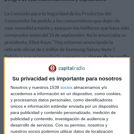
La Comisión para la Seguridad de los Productos del
Consumidor ha pedido a los consumidores que dejen de
usar inmediatamente y apaquen los teléfonos que haya sido
comprados antes del 15 de septiembre. Así lo anunciaba su
presidente, Elliot Kaye: "Hoy estamos anunciando la
retirada oficial de 1 millón de Samsung Galaxy Note 7.
Debido a que este producto presenta un
riesgo de incendio
grave
. Insto a todos los consumidores, a todos los
consumidores a que los retiren de inmediato", ha dicho.
Su privacidad es importante para nosotros
"El público escuchó nuestro mensaje la semana pasada:
Nosotros y nuestros 1538
socios
almacenamos y/o
debían apagar estos teléfonos si tenían uno. El mensaje de
accedemos a información en un dispositivo, como cookies,
hoy es llevar ese ese teléfono a su proveedor o directamente
y procesamos datos personales, como identificadores
a Samsung si es allí donde lo compró", ha afirmado.
únicos e información estándar enviada por un dispositivo
para publicidad y contenido personalizado, medición de
publicidad y contenido, investigación de audiencia y
Samsung ha recibido 92 informes de sobrecalentamiento de
desarrollo de servicios.
Con su permiso, nosotros y
baterías en Estados Unidos que incluyen 26 informes de
nuestros socios podemos utilizar datos de localización