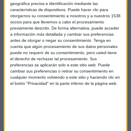
quemaduras y 55 de daños a la propiedad, incluidos
geográfica precisa e identificación mediante las
incendios en automóviles y un garaje.
características de dispositivos. Puede hacer clic para
otorgarnos su consentimiento a nosotros y a nuestros 1538
socios para que llevemos a cabo el procesamiento
Samsung
Reguladores
previamente descrito. De forma alternativa, puede acceder
a información más detallada y cambiar sus preferencias
antes de otorgar o negar su consentimiento.
Tenga en
cuenta que algún procesamiento de sus datos personales
puede no requerir de su consentimiento, pero usted tiene
el derecho de rechazar tal procesamiento. Sus
preferencias se aplicarán solo a este sitio web. Puede
Suscríbete a nuestros boletines
cambiar sus preferencias o retirar su consentimiento en
cualquier momento volviendo a este sitio y haciendo clic en
Te enviaremos las noticias más importantes del día
el botón "Privacidad" en la parte inferior de la página web.