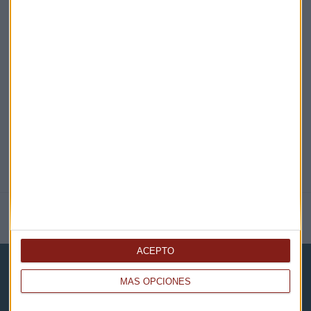
EN DIRECTO
@CAPITALRADIOB
NOTICIAS RELACIONADAS
ACEPTO
MÁS OPCIONES