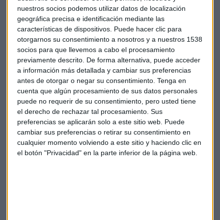
llevar un nuevo producto al mercado.
nuestros socios podemos utilizar datos de localización
geográfica precisa e identificación mediante las
Ferre considera positiva la entrada de operadores privados
características de dispositivos. Puede hacer clic para
en la gestión de terminales de mercancías y la adjudicación
otorgarnos su consentimiento a nosotros y a nuestros 1538
de Renfe, que licita la principal terminal de mercancías de
socios para que llevemos a cabo el procesamiento
Adif. No se ha referido al nuevo ERE que podría afectar a 300
previamente descrito. De forma alternativa, puede acceder
a información más detallada y cambiar sus preferencias
trabajadores de la compañía de infraestructuras
antes de otorgar o negar su consentimiento.
Tenga en
ferroviarias pero sí ha descartado una salida a bolsa o
cuenta que algún procesamiento de sus datos personales
privatización, como la de AENA.
puede no requerir de su consentimiento, pero usted tiene
el derecho de rechazar tal procesamiento. Sus
preferencias se aplicarán solo a este sitio web. Puede
cambiar sus preferencias o retirar su consentimiento en
cualquier momento volviendo a este sitio y haciendo clic en
el botón "Privacidad" en la parte inferior de la página web.
Suscríbete a nuestros boletines
Te enviaremos las noticias más importantes del día