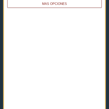
MÁS OPCIONES
Capital Radio
Noticias
Eventos
Consultorios
Programas y podcasts
Contacto & Legal
Contacto