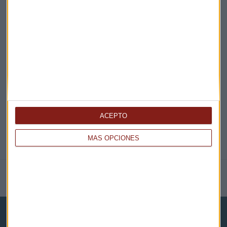
¡Suscribirme!
EN DIRECTO
@CAPITALRADIOB
ACEPTO
MÁS OPCIONES
NOTICIAS RELACIONADAS