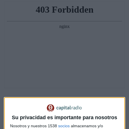
Para ponernos en contexto, la publicidad en los móviles
Su privacidad es importante para nosotros
suele ser más barata debido al poco espacio que tiene en
comparación con los ordenadores. Por este motivo, los
Nosotros y nuestros 1538
socios
almacenamos y/o