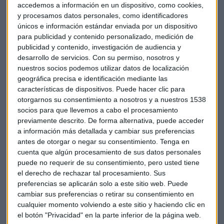
costes por clic caen a medida que los usuarios se pasan a los
accedemos a información en un dispositivo, como cookies,
y procesamos datos personales, como identificadores
móviles.
únicos e información estándar enviada por un dispositivo
para publicidad y contenido personalizado, medición de
Pero aunque los costes por clic han bajado un 11% en el
publicidad y contenido, investigación de audiencia y
tercer trimestre, los ingresos por clics han crecido un 33%,
desarrollo de servicios.
Con su permiso, nosotros y
con lo cual los inversores están dispuestos a olvidar esa
nuestros socios podemos utilizar datos de localización
caída por ahora, ya que Google deja entrever un sólido
geográfica precisa e identificación mediante las
crecimiento en el negocio móvil.
características de dispositivos. Puede hacer clic para
otorgarnos su consentimiento a nosotros y a nuestros 1538
socios para que llevemos a cabo el procesamiento
Los ingresos de publicidad de Google han crecido casi un
previamente descrito. De forma alternativa, puede acceder
20% en comparación con el año pasado hasta los 19.800
a información más detallada y cambiar sus preferencias
millones de dólares, lo que representa el 89’1% de las ventas
antes de otorgar o negar su consentimiento.
Tenga en
totales de la firma.
cuenta que algún procesamiento de sus datos personales
puede no requerir de su consentimiento, pero usted tiene
Otro de los sectores que despunta dentro de Google es su
el derecho de rechazar tal procesamiento. Sus
preferencias se aplicarán solo a este sitio web. Puede
negocio en la nube, que ha crecido casi un 40% en el
cambiar sus preferencias o retirar su consentimiento en
trimestre. Aunque la entrada de Google en el
cloud business
cualquier momento volviendo a este sitio y haciendo clic en
fue algo tardío, intenta arrebatarle parte del mercado a los
el botón "Privacidad" en la parte inferior de la página web.
líderes en el sector: Amazon y Microsoft.