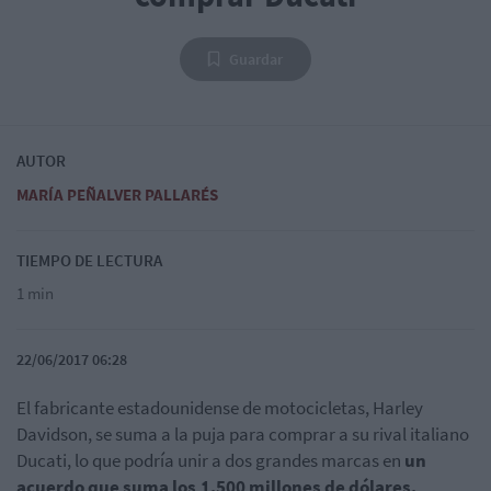
Guardar
AUTOR
MARÍA PEÑALVER PALLARÉS
TIEMPO DE LECTURA
1 min
22/06/2017 06:28
El fabricante estadounidense de motocicletas, Harley
Davidson, se suma a la puja para comprar a su rival italiano
Ducati, lo que podría unir a dos grandes marcas en
un
acuerdo que suma los 1.500 millones de dólares.