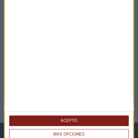
¡Suscribirme!
EN DIRECTO
@CAPITALRADIOB
NOTICIAS RELACIONADAS
ACEPTO
MÁS OPCIONES