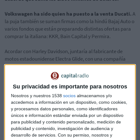
Volkswagen ha sido quien ha puesto a la venta Ducati.
A
la puja también se suman firmas como la hindú Bajaj Auto o
varios fondos que están preparando distintas ofertas para
comprar la italiana:
KKR, Bain Capital y Permira
.
Acordar con Harley Davidson, juntaría al fabricante de
motos estadounidense Electra Glide, con una compañía
europea cuyos productos son muy conocidos en el mundo
automovilístico.
Su privacidad es importante para nosotros
Por otra parte,y según fuentes conocedoras del asunto,
Harley Davidson ha contratado a Goldman Sachs para
Nosotros y nuestros 1538
socios
almacenamos y/o
accedemos a información en un dispositivo, como cookies,
que lleve a cabo el acuerdo.
Volkswagen está trabajando
y procesamos datos personales, como identificadores
con la firma de inversión Evercore para la venta y le ayudará
únicos e información estándar enviada por un dispositivo
a financiar su reforma estratégica.
para publicidad y contenido personalizado, medición de
publicidad y contenido, investigación de audiencia y
"Ducati es una joya y su venta no está respaldada por los
desarrollo de servicios.
Con su permiso, nosotros y