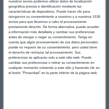
representantes sindicales en la juntas supervisora de
nuestros socios podemos utilizar datos de localización
Volkswagen", aseguró un trabajador de
geográfica precisa e identificación mediante las
características de dispositivos. Puede hacer clic para
Volkswagen. "Harley Davidson está a kilómetros de
otorgarnos su consentimiento a nosotros y a nuestros 1538
distancia de Ducati a nivel tecnológico".
socios para que llevemos a cabo el procesamiento
previamente descrito. De forma alternativa, puede acceder
Harley Davidson
Ducati
Puja
Motocicletas
a información más detallada y cambiar sus preferencias
antes de otorgar o negar su consentimiento.
Tenga en
cuenta que algún procesamiento de sus datos personales
puede no requerir de su consentimiento, pero usted tiene
el derecho de rechazar tal procesamiento. Sus
preferencias se aplicarán solo a este sitio web. Puede
cambiar sus preferencias o retirar su consentimiento en
cualquier momento volviendo a este sitio y haciendo clic en
Suscríbete a nuestros boletines
el botón "Privacidad" en la parte inferior de la página web.
Te enviaremos las noticias más importantes del día