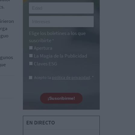
cs.
irieron
erga
Elige los boletines a los que
tiguo
suscribirte
*
Apertura
La Magia de la Publicidad
lgunos
Claves ESG
que
Acepto la
política de privacidad
. *
¡Suscribirme!
EN DIRECTO