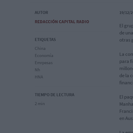
AUTOR
19/12/2
REDACCIÓN CAPITAL RADIO
El gru
de una
ETIQUETAS
otras 
China
La com
Economía
para f
Emrpesas
millon
Nh
de la 
HNA
financ
TIEMPO DE LECTURA
El paq
2 min
Manhat
Franci
en Aus
La emp