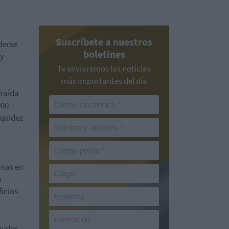
Suscríbete a nuestros
derse
boletines
 y
Te enviaremos las noticias
más importantes del día
traída
000
iquidez
inas en
n
ficios
valor