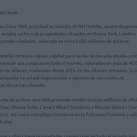
017 06:04
po china HNA, principal accionista de NH Hoteles, quiere despren
 amplia cartera de propiedades situadas en Nueva York, Londres
grandes ciudades, valorada en unos 6.000 millones de dólares.
pañía necesita captar capital para saldar la elevada deuda con
inanciar sus compras en todo el mundo, valoradas en más de 40.
es de dólares, realizadas desde 2015. En las últimas semanas, la l
compañía ha estado bajo presión y algunos de sus costes de
iación se han elevado.
uete de activos que HNA pretende vender incluye edificios de ofic
tan (Nueva York), Canary Wharf (Londres) o Mission District (Sa
sco), así como complejos hoteleros en la Polinesia Francesa y edi
tralia.
resa china tiene propiedades comerciales en todo el mundo por 