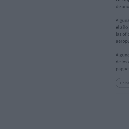
de uno
Alguna
el año
las of
aeropu
Alguno
de los
paguen
Chin