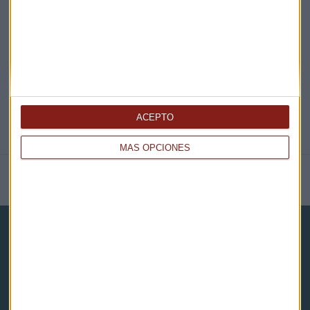
@CAPITALRADIOB
ACEPTO
MÁS OPCIONES
NOTICIAS RELACIONADAS
Capital Radio