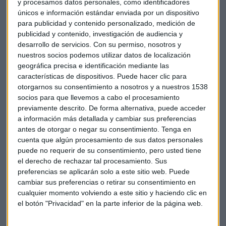
y procesamos datos personales, como identificadores
gafas de realidad virtual, parece que la primera batalla
únicos e información estándar enviada por un dispositivo
empieza en el audio, en la oreja, más concretamente. Es la
para publicidad y contenido personalizado, medición de
nueva generación de manos libres, con la que vamos a
publicidad y contenido, investigación de audiencia y
hablar directamente. Platronics es el gran líder, pero Sony
desarrollo de servicios.
Con su permiso, nosotros y
ha tirado a la línea de flotación.
nuestros socios podemos utilizar datos de localización
geográfica precisa e identificación mediante las
características de dispositivos. Puede hacer clic para
Se conecta al teléfono mediante NFC y hay
una aplicación
otorgarnos su consentimiento a nosotros y a nuestros 1538
para emparejarlos.
Desde ella podremos elegir la
socios para que llevemos a cabo el procesamiento
información que necesitamos que nos diga, como el tiempo
previamente descrito. De forma alternativa, puede acceder
meteorológico al levantarnos, puntos importantes en la
a información más detallada y cambiar sus preferencias
agenda, o las notificaciones más relevantes. Sony Ear
antes de otorgar o negar su consentimiento.
Tenga en
cuenta con un sensor de proximidad
para conocer que está
cuenta que algún procesamiento de sus datos personales
puede no requerir de su consentimiento, pero usted tiene
dentro del oído, una vez allí nos permitirá mantener
el derecho de rechazar tal procesamiento. Sus
comunicaciones bidireccionales.
preferencias se aplicarán solo a este sitio web. Puede
cambiar sus preferencias o retirar su consentimiento en
https://youtu.be/-BEMxbjhyMM
cualquier momento volviendo a este sitio y haciendo clic en
el botón "Privacidad" en la parte inferior de la página web.