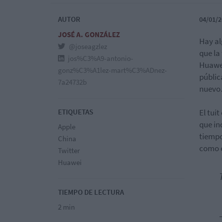
AUTOR
04/01/2
JOSÉ A. GONZÁLEZ
Hay al
@joseagzlez
que la
jos%C3%A9-antonio-
Huawei
gonz%C3%A1lez-mart%C3%ADnez-
públic
7a24732b
nuevo
ETIQUETAS
El tui
que in
Apple
tiempo
China
como e
Twitter
Huawei
TIEMPO DE LECTURA
2 min