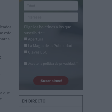
pleados
Elige los boletines a los que
so este
suscribirte
*
 marca
Apertura
La Magia de la Publicidad
Claves ESG
g
Acepto la
política de privacidad
. *
l
¡Suscribirme!
la que
e.
EN DIRECTO