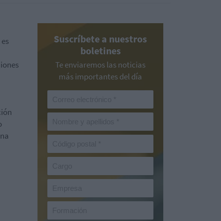
Suscríbete a nuestros
 es
boletines
ciones
Te enviaremos las noticias
más importantes del día
ción
o
ina