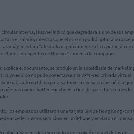
 circular interna, Huawei indicó que degradará a uno de sus em
ecortará el salario, mientras que el otro no podrá optar a un ascen
stas imágenes han "afectado negativamente a la reputación de
 teléfonos inteligentes de Huawei", lamentó la compañía.
or, explica el documento, se produjo en la subsidiaria de marketin
t, cuyo equipo no pudo conectarse a la VPN -red privada virtual,
smo utilizado en China para saltarse la censura cibernética que
a páginas como Twitter, Facebook o Google- para tuitear desde e
ador.
nto, los empleados utilizaron una tarjeta SIM de Hong Kong -con 
puede acceder a estos servicios- en un iPhone y enviaron el mensaj
 culpó a Sapient de lo sucedido y no explicó el papel de los dos