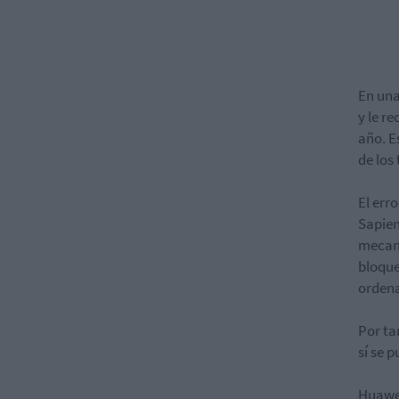
En una
y le r
año. E
de los
El err
Sapien
mecani
bloque
orden
Por ta
sí se 
Huawei