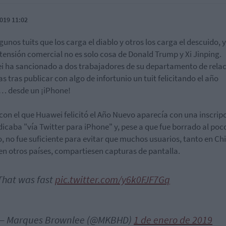
019 11:02
gunos tuits que los carga el diablo y otros los carga el descuido, y
 tensión comercial no es solo cosa de Donald Trump y Xi Jinping.
 ha sancionado a dos trabajadores de su departamento de rela
as tras publicar con algo de infortunio un tuit felicitando el año
… desde un ¡iPhone!
t con el que Huawei felicitó el Año Nuevo aparecía con una inscrip
dicaba "vía Twitter para iPhone" y, pese a que fue borrado al poc
, no fue suficiente para evitar que muchos usuarios, tanto en Ch
n otros países, compartiesen capturas de pantalla.
That was fast
pic.twitter.com/y6k0FJF7Gq
— Marques Brownlee (@MKBHD)
1 de enero de 2019