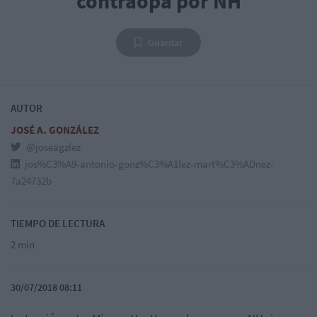
contraopa por NH
Guardar
AUTOR
JOSÉ A. GONZÁLEZ
@joseagzlez
jos%C3%A9-antonio-gonz%C3%A1lez-mart%C3%ADnez-
7a24732b
TIEMPO DE LECTURA
2 min
30/07/2018 08:11