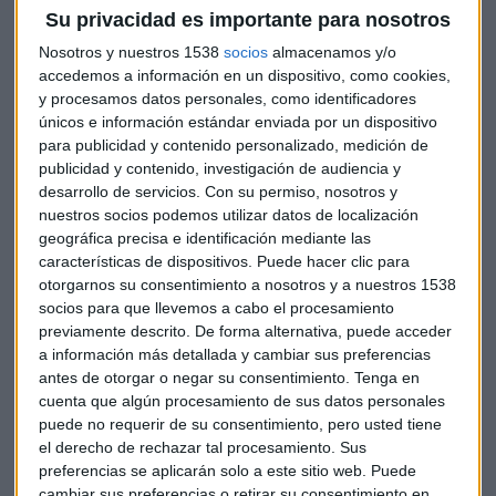
una oferta competidora con la de Minor. Tras levantarse la
Su privacidad es importante para nosotros
suspensión de la cotización, la cadena hotelera española ha
Nosotros y nuestros 1538
socios
almacenamos y/o
borrado gran parte de la subida con recortes del 6% en el
accedemos a información en un dispositivo, como cookies,
mercado continuo.
y procesamos datos personales, como identificadores
únicos e información estándar enviada por un dispositivo
No obstante, Hoplamazian está abierto a explorar un nuevo
para publicidad y contenido personalizado, medición de
acercamiento. "Si el consejo de NH desea
abrir un diálogo
publicidad y contenido, investigación de audiencia y
desarrollo de servicios.
Con su permiso, nosotros y
con Hyatt
para buscar otras vías potenciales que permitan
nuestros socios podemos utilizar datos de localización
desbloquear el valor para los accionistas de NH, estamos
geográfica precisa e identificación mediante las
listos para hacerlo", expresa en la carta remitida a la CNMV.
características de dispositivos. Puede hacer clic para
otorgarnos su consentimiento a nosotros y a nuestros 1538
El movimiento de fichas entre la estadounidense y la
socios para que llevemos a cabo el procesamiento
tailandesa no cesa. Minor se ha asegurado un 44% del
previamente descrito. De forma alternativa, puede acceder
capital de la española tras
acordar con el fondo británico
a información más detallada y cambiar sus preferencias
antes de otorgar o negar su consentimiento.
Tenga en
Oceanwood y con el grupo chino HNA. En una misiva
cuenta que algún procesamiento de sus datos personales
dirigida a la cúpula de NH, Minor instaba a NH a impedir a
puede no requerir de su consentimiento, pero usted tiene
Hyatt el acceso a información confidencial del grupo. La
el derecho de rechazar tal procesamiento. Sus
cadema norteamericana ha contraatacado en su
preferencias se aplicarán solo a este sitio web. Puede
comunicado y ve "impracticable" el lanzamiento de una
cambiar sus preferencias o retirar su consentimiento en