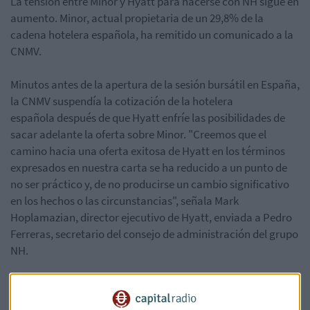
La tensión entre Minor y Hyatt para hacerse con NH sigue en
aumento. Minor, actual propietaria de un 29,8% de la
cadena hotelera española, ha remitido un comunicado a la
CNMV.
Minutos antes de la apertura de la sesión bursátil en España,
la CNMV suspendía la cotización de la hotelera
española después de que Hyatt enfríe las posibilidades de
sacar adelante la oferta sobre Minor. "C
reemos que el
camino hacia una oferta exitosa de Hyatt en los términos
expresados en nuestra carta se ha reducido a un punto de
no ser práctico y, de no producirse un cambio significativo
en los hechos o las circunstancias", señala Mark
Hoplamazian, d
irector ejecutivo de Hyatt, enviada a Pedro
Ferreras, secretario del consejo de administración del grupo
NH.
El pasado viernes las acciones de NH se dispararon un 8,8%
en el Mercado Continuo, al dispararse las especulaciones de