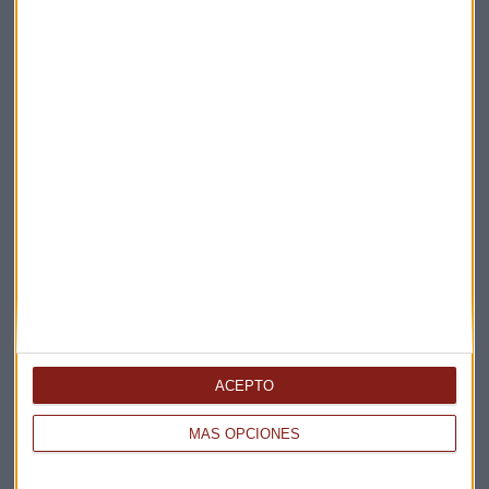
Elige los boletines a los que suscribirte
*
Apertura
La Magia de la Publicidad
Claves ESG
Acepto la
política de privacidad
. *
¡Suscribirme!
EN DIRECTO
@CAPITALRADIOB
ACEPTO
MÁS OPCIONES