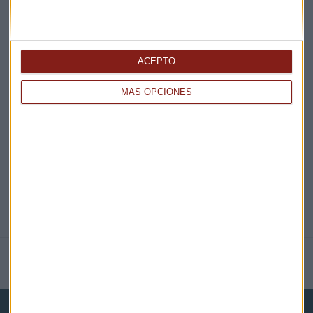
¡Suscribirme!
ACEPTO
EN DIRECTO
MÁS OPCIONES
@CAPITALRADIOB
NOTICIAS RELACIONADAS