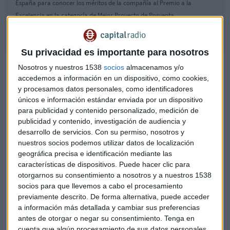
España para conocer los méritos de la compañía al Premio a la
Excelencia en la categoría de Mejor Proyecto de Posventa.
Su privacidad es importante para nosotros
Hyundai España apuesta por ponerse siempre en el lugar de
Nosotros y nuestros 1538
socios
almacenamos y/o
los clientes para ofrecer sus servicios con el pleno
accedemos a información en un dispositivo, como cookies,
conocimiento de las necesidades que tienen tras la
y procesamos datos personales, como identificadores
adquisición de su vehículo. "Todos somos clientes de
únicos e información estándar enviada por un dispositivo
para publicidad y contenido personalizado, medición de
productos y sabemos qué es lo que queremos como
publicidad y contenido, investigación de audiencia y
clientes". Pérez señala que el motor de trabajo en la
desarrollo de servicios.
Con su permiso, nosotros y
compañía pasa por mejorar cada día el servicio que ofrece a
nuestros socios podemos utilizar datos de localización
sus clientes.
geográfica precisa e identificación mediante las
características de dispositivos. Puede hacer clic para
Para conocer el grado de satisfacción de sus clientes y
otorgarnos su consentimiento a nosotros y a nuestros 1538
mejorar el servicio de cara al futuro, Hyundai España
socios para que llevemos a cabo el procesamiento
elabora muchas encuestas. Tras la compra del vehículo y
previamente descrito. De forma alternativa, puede acceder
cada vez que visita la posventa. Además, realizan un
a información más detallada y cambiar sus preferencias
antes de otorgar o negar su consentimiento.
Tenga en
seguimiento de los datos de los medios sociales: reseñas de
cuenta que algún procesamiento de sus datos personales