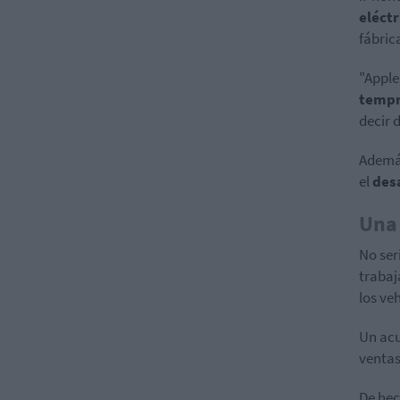
eléct
fábric
"Apple
temp
decir 
Además
el
desa
Una 
No ser
trabaj
los ve
Un acu
ventas
De hec