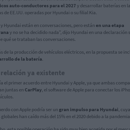
ricos auto-conductores para el 2027
y desarrollar baterías en l
as de EE.UU. operadas por Hyundai o su filial Kia.
 y Hyundai están en conversaciones, pero están
en una etapa
rana
y no se ha decidido nada", dijo Hyundai en una declaración 
de qué se trataban las conversaciones.
 de la producción de vehículos eléctricos, en la propuesta se incl
rrollo de la batería
.
relación ya existente
ía el primer acuerdo entre Hyundai y Apple, ya que ambas compa
an juntas en
CarPlay
, el software de Apple para conectar los iPh
hículos.
erdo con Apple podría ser un
gran impulso para Hyundai
, cuy
 globales han caído más del 15% en el 2020 debido a la pandemia
ho, esta posible operación ha sido muy bien acogida por el merc