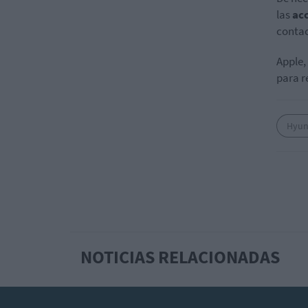
las
ac
contac
Apple,
para r
Hyun
NOTICIAS RELACIONADAS