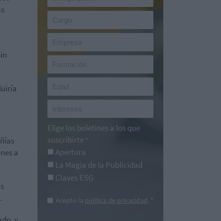
as
sin
uiría
Elige los boletines a los que
suscribirte
ñías
*
Apertura
ones a
La Magia de la Publicidad
Claves ESG
as
.
Acepto la
política de privacidad
. *
ado, y