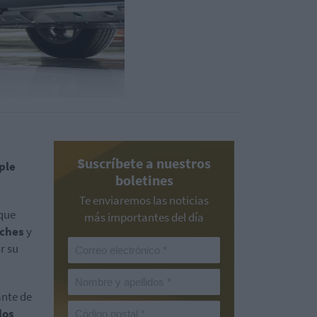
Suscríbete a nuestros
ple
boletines
Te enviaremos las noticias
 que
más importantes del día
oches
y
r su
ante de
los