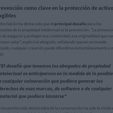
revención como clave en la protección de activ
ngibles
dro Falcón ha destacado que el
principal desafío
para los
ionales de la propiedad intelectual es la prevención. "La prevenc
s de asegurar y proteger esa creatividad, esa originalidad que ca
mayor valor", explicó el abogado, señalando que en un mundo
izado, cualquier creación puede difundirse instantáneamente a n
al.
"El desafío que tenemos los abogados de propiedad
intelectual es anticiparnos en la medida de lo posible
a cualquier vulneración que pudiera generar los
derechos de esas marcas, de software o de cualquier
material que pudiera lanzarse"
 los puntos más destacados de la conversación ha sido la visión 