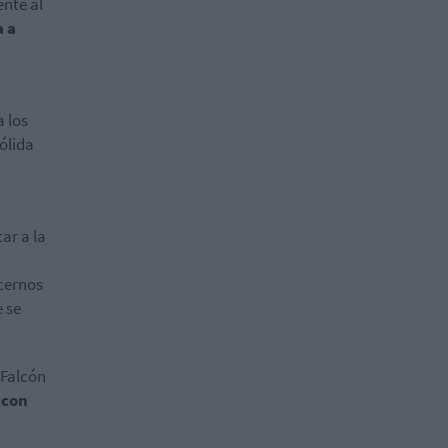
ente al
a a
a los
ólida
ar a la
cernos
e se
 Falcón
 con