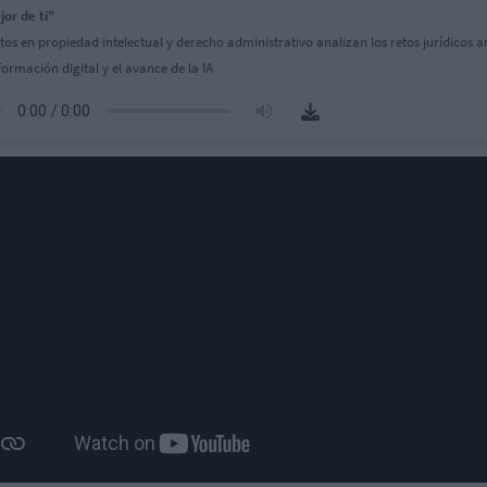
jor de ti"
tos en propiedad intelectual y derecho administrativo analizan los retos jurídicos a
formación digital y el avance de la IA