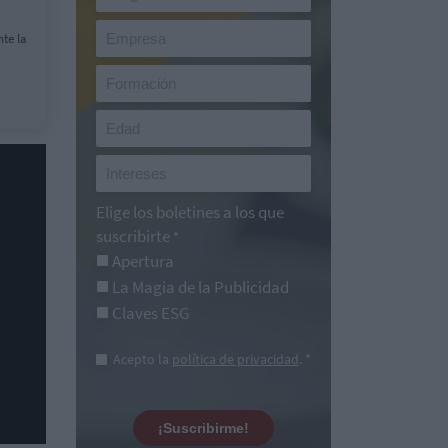
nte la
Elige los boletines a los que
suscribirte
*
Apertura
La Magia de la Publicidad
Claves ESG
Acepto la
política de privacidad
. *
¡Suscribirme!