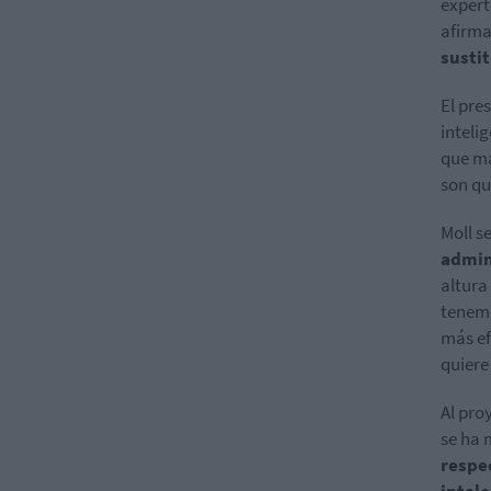
experto
afirm
sustit
El pre
inteli
que má
son qu
Moll s
admin
altura
tenemo
más ef
quiere
Al pro
se ha 
respec