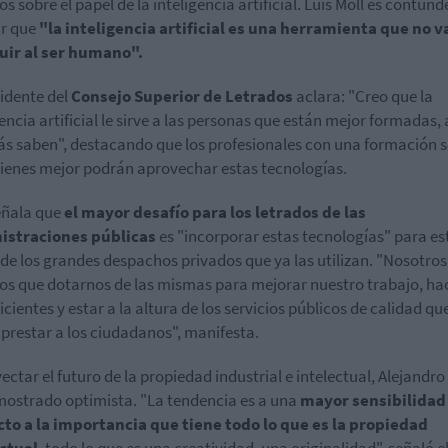
s sobre el papel de la inteligencia artificial. Luis Moll es contund
ar que
"la inteligencia artificial es una herramienta que no v
uir al ser humano".
sidente del
Consejo Superior de Letrados
aclara: "Creo que la
gencia artificial le sirve a las personas que están mejor formadas, 
s saben", destacando que los profesionales con una formación s
ienes mejor podrán aprovechar estas tecnologías.
eñala que
el mayor desafío para los letrados de las
istraciones públicas
es "incorporar estas tecnologías" para est
 de los grandes despachos privados que ya las utilizan. "Nosotros
s que dotarnos de las mismas para mejorar nuestro trabajo, ha
icientes y estar a la altura de los servicios públicos de calidad qu
 prestar a los ciudadanos", manifesta.
yectar el futuro de la propiedad industrial e intelectual, Alejandro
mostrado optimista. "La tendencia es a una
mayor sensibilidad
to a la importancia que tiene todo lo que es la propiedad