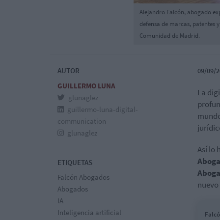
Alejandro Falcón, abogado expe
defensa de marcas, patentes y 
Comunidad de Madrid.
AUTOR
09/09/2
GUILLERMO LUNA
La dig
glunaglez
profun
guillermo-luna-digital-
mundo 
communication
jurídi
glunaglez
Así lo
Abogad
ETIQUETAS
Aboga
Falcón Abogados
nuevo 
Abogados
IA
Inteligencia artificial
Falcó