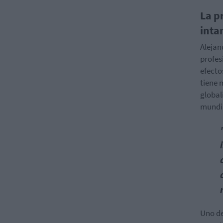
La p
inta
Alejan
profes
efecto
tiene 
global
mundi
Uno de