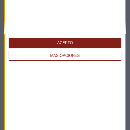
ACEPTO
Elige los boletines a los que suscribirte
*
Apertura
MÁS OPCIONES
La Magia de la Publicidad
Claves ESG
Acepto la
política de privacidad
. *
¡Suscribirme!
EN DIRECTO