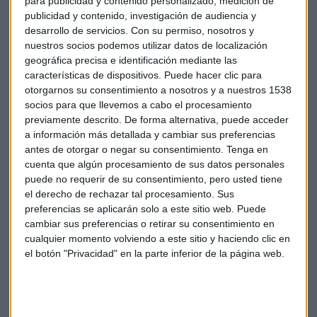
para publicidad y contenido personalizado, medición de
Durante los tres primeros meses de 2022, la
capacidad
de
publicidad y contenido, investigación de audiencia y
IAG (medida en asientos-kilómetro ofertados) alcanzó el
desarrollo de servicios.
Con su permiso, nosotros y
65,1% de la operada en el mismo periodo de 2019, lo que
nuestros socios podemos utilizar datos de localización
geográfica precisa e identificación mediante las
supone un notable incremento sobre el 19,6% que se operó
características de dispositivos. Puede hacer clic para
entre enero y marzo de 2021.
otorgarnos su consentimiento a nosotros y a nuestros 1538
socios para que llevemos a cabo el procesamiento
previamente descrito. De forma alternativa, puede acceder
a información más detallada y cambiar sus preferencias
antes de otorgar o negar su consentimiento.
Tenga en
cuenta que algún procesamiento de sus datos personales
puede no requerir de su consentimiento, pero usted tiene
el derecho de rechazar tal procesamiento. Sus
preferencias se aplicarán solo a este sitio web. Puede
cambiar sus preferencias o retirar su consentimiento en
cualquier momento volviendo a este sitio y haciendo clic en
el botón "Privacidad" en la parte inferior de la página web.
En relación al crecimiento de la demanda, Gallego señaló
que “las reservas siguen creciendo, por lo que esperamos
alcanzar el 80% de la capacidad de 2019 en el segundo
trimestre y el 85% en el tercero". También apunta el