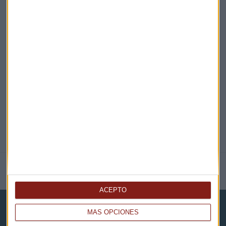
EN DIRECTO
@CAPITALRADIOB
NOTICIAS RELACIONADAS
ACEPTO
MÁS OPCIONES