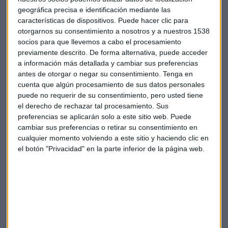
millones de euros, mientras que el margen bruto progresó
geográfica precisa e identificación mediante las
un 7,5%, hasta los 6.634 millones de euros, con un aumento
características de dispositivos. Puede hacer clic para
del 17,4% en Renovables y del 15,4% en Redes.
otorgarnos su consentimiento a nosotros y a nuestros 1538
socios para que llevemos a cabo el procesamiento
Iberdrola
previamente descrito. De forma alternativa, puede acceder
a información más detallada y cambiar sus preferencias
antes de otorgar o negar su consentimiento.
Tenga en
cuenta que algún procesamiento de sus datos personales
puede no requerir de su consentimiento, pero usted tiene
el derecho de rechazar tal procesamiento. Sus
preferencias se aplicarán solo a este sitio web. Puede
cambiar sus preferencias o retirar su consentimiento en
Suscríbete a nuestros boletines
cualquier momento volviendo a este sitio y haciendo clic en
el botón "Privacidad" en la parte inferior de la página web.
Te enviaremos las noticias más importantes del día