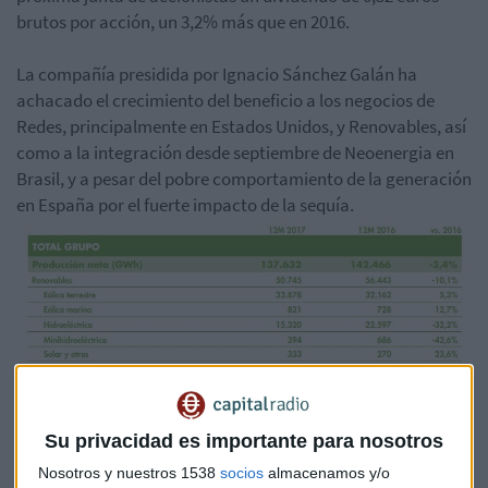
brutos por acción, un 3,2% más que en 2016.
La compañía presidida por Ignacio Sánchez Galán ha
achacado el crecimiento del beneficio a los negocios de
Redes, principalmente en Estados Unidos, y Renovables, así
como a la integración desde septiembre de Neoenergia en
Brasil, y a pesar del pobre comportamiento de la generación
en España por el fuerte impacto de la sequía.
Su privacidad es importante para nosotros
Nosotros y nuestros 1538
socios
almacenamos y/o
En 2017, las inversiones alcanzaron los 5.891 millones de