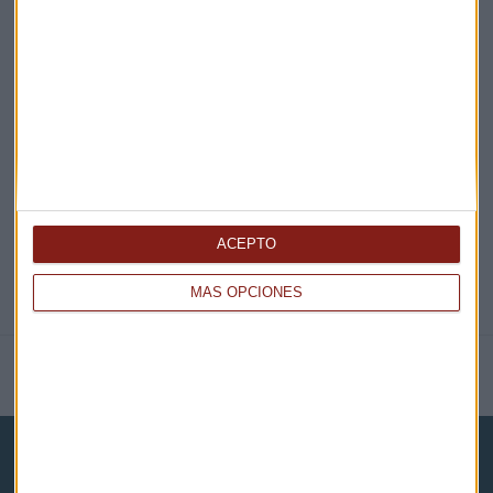
EN DIRECTO
@CAPITALRADIOB
ACEPTO
MÁS OPCIONES
NOTICIAS RELACIONADAS