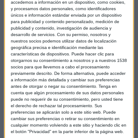
accedemos a información en un dispositivo, como cookies,
euros, un 38% por encima de las de 2016, que se centraron
y procesamos datos personales, como identificadores
en los negocios regulado, de energías renovables y de
únicos e información estándar enviada por un dispositivo
generación mediante contratos a largo plazo. Un 72% del
para publicidad y contenido personalizado, medición de
publicidad y contenido, investigación de audiencia y
total se destinó a crecimiento.
desarrollo de servicios.
Con su permiso, nosotros y
nuestros socios podemos utilizar datos de localización
Asimismo, la reforma fiscal en Estados Unidos, anunciada el
geográfica precisa e identificación mediante las
pasado mes de diciembre, supuso un impacto neto positivo
características de dispositivos. Puede hacer clic para
de 1.284 millones de euros, que la compañía ha destinado
otorgarnos su consentimiento a nosotros y a nuestros 1538
casi en su totalidad a provisiones y ajustes de valor de
socios para que llevemos a cabo el procesamiento
ciertos activos, lo que ha reforzado su perfil de negocio.
previamente descrito. De forma alternativa, puede acceder
a información más detallada y cambiar sus preferencias
antes de otorgar o negar su consentimiento.
Tenga en
En 2017, la filial de Iberdrola en Estados Unidos (Avangrid)
cuenta que algún procesamiento de sus datos personales
aumentó su beneficio neto ajustado un 6%, hasta los 682
puede no requerir de su consentimiento, pero usted tiene
millones de dólares (553,8 millones de euros).
el derecho de rechazar tal procesamiento. Sus
preferencias se aplicarán solo a este sitio web. Puede
La compañía propondrá a la junta general de accionistas,
cambiar sus preferencias o retirar su consentimiento en
convocada para el próximo 13 de abril, una remuneración
cualquier momento volviendo a este sitio y haciendo clic en
el botón "Privacidad" en la parte inferior de la página web.
anual con cargo a 2017 de 0,32 euros brutos por acción, un