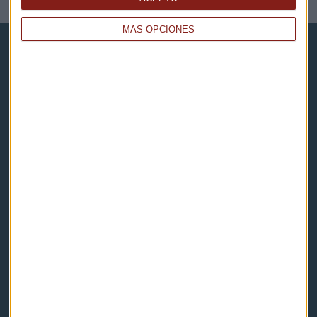
MÁS OPCIONES
Capital Radio
Noticias
Eventos
Consultorios
Programas y podcasts
Contacto & Legal