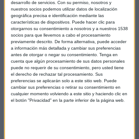
desarrollo de servicios.
Con su permiso, nosotros y
extender dicho periodo de alquiler.
nuestros socios podemos utilizar datos de localización
geográfica precisa e identificación mediante las
Para este año, el gigante textil espera entre
350 y 400
características de dispositivos. Puede hacer clic para
aperturas brutas
y la absorción de alrededor de 200
otorgarnos su consentimiento a nosotros y a nuestros 1538
unidades.
socios para que llevemos a cabo el procesamiento
previamente descrito. De forma alternativa, puede acceder
a información más detallada y cambiar sus preferencias
antes de otorgar o negar su consentimiento.
Tenga en
cuenta que algún procesamiento de sus datos personales
Inditex
Zara
Ventas
Alquiler
Tiendas
puede no requerir de su consentimiento, pero usted tiene
el derecho de rechazar tal procesamiento. Sus
preferencias se aplicarán solo a este sitio web. Puede
cambiar sus preferencias o retirar su consentimiento en
cualquier momento volviendo a este sitio y haciendo clic en
el botón "Privacidad" en la parte inferior de la página web.
Suscríbete a nuestros boletines
Te enviaremos las noticias más importantes del día