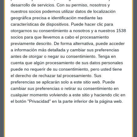
Sin embargo,
la caída de ventas totales en mayo fue del
desarrollo de servicios.
Con su permiso, nosotros y
50%
, mientras que entre el 1 y el 8 de junio el retroceso ha
nuestros socios podemos utilizar datos de localización
sido del 34%. En los mercados donde las tiendas ya estaban
geográfica precisa e identificación mediante las
plenamente abiertas, este fue del 16%.
características de dispositivos. Puede hacer clic para
otorgarnos su consentimiento a nosotros y a nuestros 1538
El canal de venta
online sí se ha mantenido abierto
socios para que llevemos a cabo el procesamiento
durante el confinamiento,
registrando un
crecimiento
previamente descrito. De forma alternativa, puede acceder
a información más detallada y cambiar sus preferencias
de las ventas del
50%
en el primer trimestre, lo que ha
antes de otorgar o negar su consentimiento.
Tenga en
permitido en parte amortiguar la caída en el periodo.
cuenta que algún procesamiento de sus datos personales
puede no requerir de su consentimiento, pero usted tiene
Plan de 2.700 millones para mejorar el
el derecho de rechazar tal procesamiento. Sus
negocio online
preferencias se aplicarán solo a este sitio web. Puede
cambiar sus preferencias o retirar su consentimiento en
Y es que el confinamiento
ha reforzado las ventas a
cualquier momento volviendo a este sitio y haciendo clic en
través de internet
, por lo que la multinacional quiere
el botón "Privacidad" en la parte inferior de la página web.
fortalecer este ámbito de cara al futuro. Por ello, ha
anunciado que invertirá
2.700 millones
en un plan para
impulsar el online y mejorar las tiendas.
Pablo Isla ha presentado un plan para los próximos dos