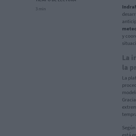
Indra
3 min
desarr
antici
meteor
y coor
situac
La i
la p
La pl
proced
modelo
Gracia
extrem
tempra
Según 
está e