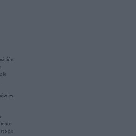
osición
n
e la
,
óviles
e
miento
arto de