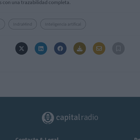
 con una trazabilidad completa.
a
IndraMind
Inteligencia artifical
Contacto & Legal
De