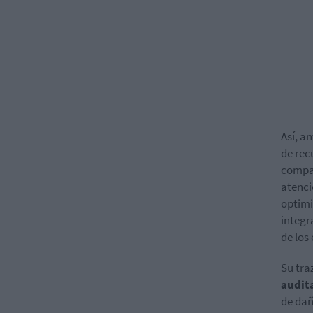
Así, a
de rec
compar
atenci
optimi
integr
de los
Su tra
audit
de dañ