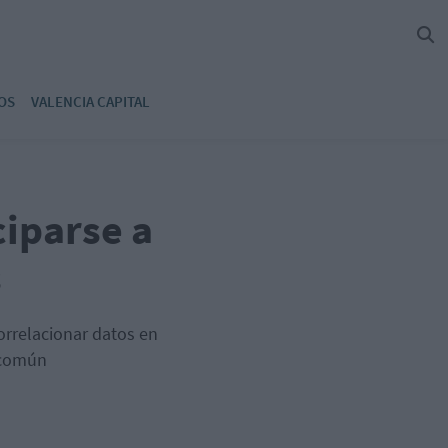
OS
VALENCIA CAPITAL
ciparse a
s
orrelacionar datos en
a común