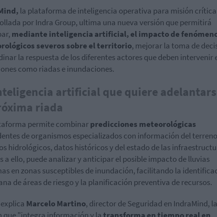
Mind,
la plataforma de inteligencia operativa para misión crítica
ollada por Indra Group, ultima una nueva versión que p
ermitirá
par,
mediante inteligencia artificial, el impacto de fenómen
ológicos severos sobre el territorio
, mejorar la toma de deci
dinar la respuesta de los diferentes actores que deben intervenir 
iones como riadas e inundaciones.
nteligencia artificial que quiere adelantars
róxima riada
ataforma permite combinar
predicciones meteorológicas
entes de organismos especializados con información del terreno
s hidrológicos, datos históricos y del estado de las infraestructu
s a ello, puede analizar y anticipar el posible impacto de lluvias
as en zonas susceptibles de inundación, facilitando la identifica
na de áreas de riesgo y la planificación preventiva de recursos.
explica
Marcelo Martino
, director de Seguridad en IndraMind, l
n que "integra información y la
transforma en tiempo real en