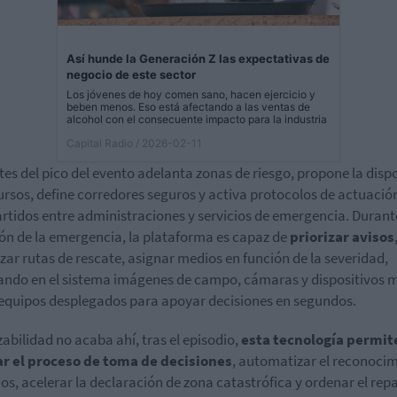
Así hunde la Generación Z las expectativas de
negocio de este sector
Los jóvenes de hoy comen sano, hacen ejercicio y
beben menos. Eso está afectando a las ventas de
alcohol con el consecuente impacto para la industria
Capital Radio
/ 2026-02-11
ntes del pico del evento adelanta zonas de riesgo, propone la disp
ursos, define corredores seguros y activa protocolos de actuació
tidos entre administraciones y servicios de emergencia. Durant
ón de la emergencia, la plataforma es capaz de
priorizar avisos
zar rutas de rescate, asignar medios en función de la severidad,
ando en el sistema imágenes de campo, cámaras y dispositivos m
 equipos desplegados para apoyar decisiones en segundos.
zabilidad no acaba ahí, tras el episodio,
esta tecnología permit
ar el proceso de toma de decisiones
, automatizar el reconoci
os, acelerar la declaración de zona catastrófica y ordenar el rep