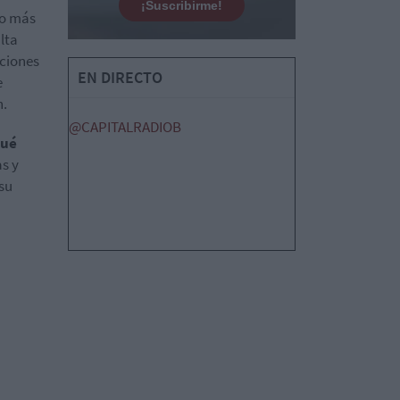
¡Suscribirme!
lo más
lta
aciones
EN DIRECTO
e
n.
@CAPITALRADIOB
ué
s y
su