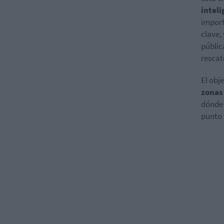
intel
import
clave,
públic
rescat
El obj
zonas
dónde 
punto