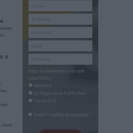
os
siones
en
e a
Elige los boletines a los que
suscribirte
*
,
Apertura
ras.
La Magia de la Publicidad
Claves ESG
ción
Acepto la
política de privacidad
. *
a clave