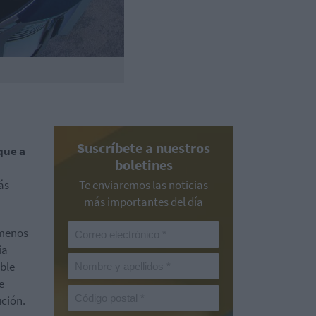
Suscríbete a nuestros
que a
boletines
ás
Te enviaremos las noticias
más importantes del día
ómenos
ia
ible
e
ución.