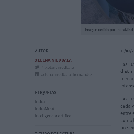
Imagen cedida por IndraMind
AUTOR
13/02/2
XELENA NIEDBALA
Las ll
@xelenaniedbala
disti
xelena-niedbala-hernandez
mecani
intens
ETIQUETAS
Las ll
Indra
cada v
IndraMind
entre 
Inteligencia artifical
como l
presen
TIEMPO DE LECTURA