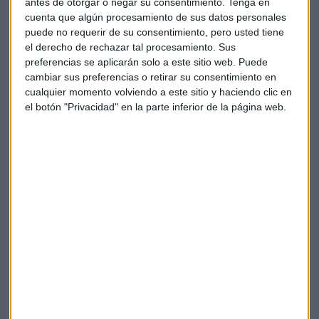
antes de otorgar o negar su consentimiento.
Tenga en
cuenta que algún procesamiento de sus datos personales
puede no requerir de su consentimiento, pero usted tiene
el derecho de rechazar tal procesamiento. Sus
preferencias se aplicarán solo a este sitio web. Puede
cambiar sus preferencias o retirar su consentimiento en
Intel
cualquier momento volviendo a este sitio y haciendo clic en
el botón "Privacidad" en la parte inferior de la página web.
Futuro
Para revertir la situación, Pat Gelsinger dice que "hemos
puesto en marcha nuevas fábricas, hemos compartido
nuestro camino acelerado para
recuperar el liderazgo
en
el rendimiento de los procesos de fabricación y hemos
presentado nuestras innovaciones arquitectónicas más
espectaculares en una década".
El jefe de Intel ha comentado que se encuentran en la
primera parte del viaje y se siente orgulloso del progreso
que están haciendo con la
enorme oportunidad
que tienen
por delante.