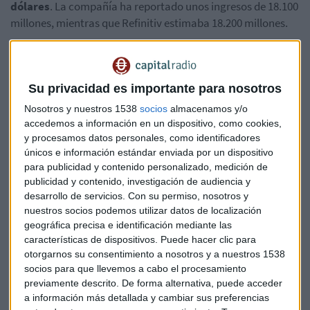
dólares
. La compañía ha reportado unos ingresos de 18.100
millones, mientras que Refinitiv estimaba 18.200 millones.
Los rivales
Nvidia
y
Advanced
Micro
Devices
han
adelantado a Intel tras recurrir a fabricantes con mejor
tecnología y la empresa culpa la reducción de ventas a la
Su privacidad es importante para nosotros
escasez de componentes en toda la industria.
Nosotros y nuestros 1538
socios
almacenamos y/o
accedemos a información en un dispositivo, como cookies,
Pat Gelsinger,
CEO de
Intel
, habla sobre la crisis de
y procesamos datos personales, como identificadores
microprocesadores y avisa de que "ahora estamos en lo
únicos e información estándar enviada por un dispositivo
peor, cada trimestre del año que viene mejorará
para publicidad y contenido personalizado, medición de
progresivamente, pero no habrá equilibrio entre la
oferta
y
publicidad y contenido, investigación de audiencia y
desarrollo de servicios.
Con su permiso, nosotros y
la
demanda
hasta 2023".
nuestros socios podemos utilizar datos de localización
geográfica precisa e identificación mediante las
características de dispositivos. Puede hacer clic para
otorgarnos su consentimiento a nosotros y a nuestros 1538
socios para que llevemos a cabo el procesamiento
previamente descrito. De forma alternativa, puede acceder
a información más detallada y cambiar sus preferencias