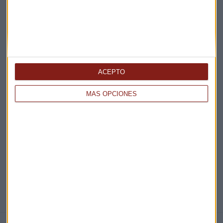
Claves ESG
Acepto la
política de privacidad
. *
¡Suscribirme!
ACEPTO
MÁS OPCIONES
EN DIRECTO
@CAPITALRADIOB