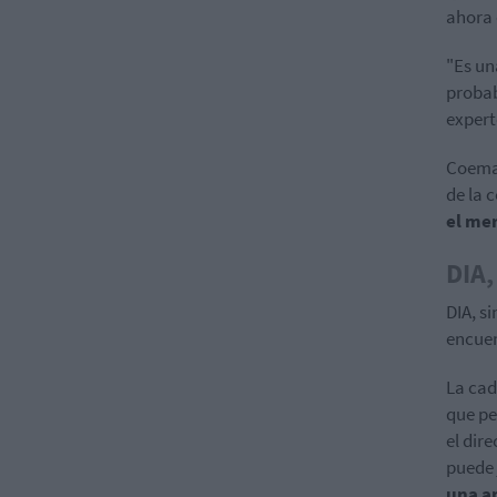
ahora 
"Es un
probab
expert
Coemac
de la 
el me
DIA,
DIA, s
encuen
La cad
que pe
el dir
puede 
una a