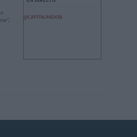
te
@CAPITALRADIOB
rar",