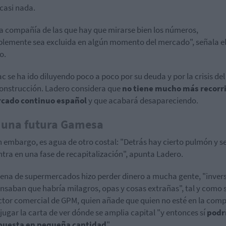
casi nada.
a compañía de las que hay que mirarse bien los números,
lemente sea excluida en algún momento del mercado", señala e
o.
 se ha ido diluyendo poco a poco por su deuda y por la crisis del
construcción. Ladero considera que
no tiene mucho más recorr
rcado continuo español
y que acabará desapareciendo.
 una futura Gamesa
in embargo, es agua de otro costal: "Detrás hay cierto pulmón y s
tra en una fase de recapitalización", apunta Ladero.
ena de supermercados hizo perder dinero a mucha gente, "inver
nsaban que habría milagros, opas y cosas extrañas", tal y como 
ector comercial de GPM, quien añade que quien no esté en la com
jugar la carta de ver dónde se amplia capital "y entonces sí
podr
puesta en pequeña cantidad
".