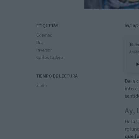
ETIQUETAS
09/10/2
Coemac
Día
Tú, i
Inversor
Análi
Carlos Ladero
TIEMPO DE LECTURA
De la 
2 min
intere
sentid
Ay,
De la 
rotund
que fu