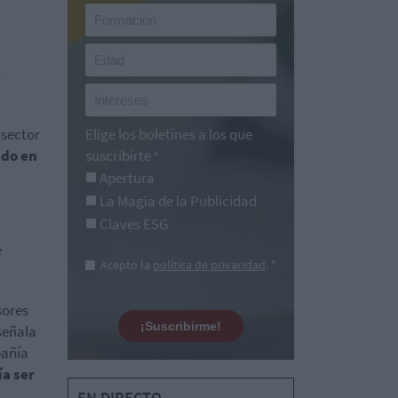
l
 sector
Elige los boletines a los que
ido en
suscribirte
*
Apertura
La Magia de la Publicidad
Claves ESG
e
Acepto la
política de privacidad
. *
sores
¡Suscribirme!
señala
pañía
ía ser
EN DIRECTO