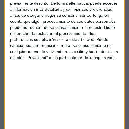
previamente descrito. De forma alternativa, puede acceder
operación supondrá el cierre de unas 600 sucursales de las
a información más detallada y cambiar sus preferencias
más de 6.000 que suman en total Intesa y los bancos del
antes de otorgar o negar su consentimiento.
Tenga en
Veneto y el despido de unas 4.000 personas.
cuenta que algún procesamiento de sus datos personales
puede no requerir de su consentimiento, pero usted tiene
El decreto indica que las entidades y empleados de los
el derecho de rechazar tal procesamiento. Sus
bancos del Véneto se integrarán en el Intesa Sanpaolo en la
preferencias se aplicarán solo a este sitio web. Puede
cambiar sus preferencias o retirar su consentimiento en
mañana del lunes, una decisión que busca
evitar una
cualquier momento volviendo a este sitio y haciendo clic en
potencial fuga de depósitos
que podría extender el caos a
el botón "Privacidad" en la parte inferior de la página web.
lo largo del sector financiero. Padoan asegura que no había
mejor alternativa:
"Los que nos critican deberían decir qué
alternativa mejor había. No la veo"
.
Esta intervención es opuesta a la realizada con el
Banco Popular
en España. En Capital, la Bolsa y la Vida,
analizamos con nuestro corresponsal en Bruselas,
Alexandre Mato, las diferencias y similitudes entre ambas
operaciones: