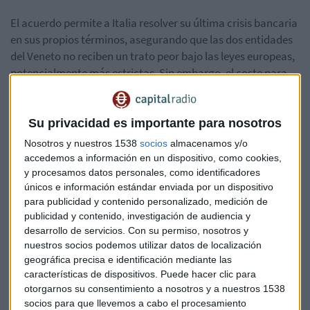
El acuerdo permite a Italia resolver su última crisis bancaria
en sus propios términos, asegurando que las dos entidades
del Veneto no reciben un trato peor bajo las leyes europeas,
potencialmente más estrictas. Sin embargo, el coste para
los contribuyentes italianos será elevado. De acuerdo al
plan, que
deberá ser votado por el Parlamento
para
convertirse en ley en un plazo de 60 días, los préstamos
Su privacidad es importante para nosotros
problemáticos de las entidades, así como los riesgos legales
Nosotros y nuestros 1538
socios
almacenamos y/o
generados por un escándalo, serán derivados a un banco
accedemos a información en un dispositivo, como cookies,
malo financiado en parte por el Estado.
y procesamos datos personales, como identificadores
únicos e información estándar enviada por un dispositivo
para publicidad y contenido personalizado, medición de
El ministro de Economía afirma que, además de los 5.200
publicidad y contenido, investigación de audiencia y
millones de euros que pagará el Estado a Intesa -incluyendo
desarrollo de servicios.
Con su permiso, nosotros y
1.200 millones de euros para cubrir recortes de
nuestros socios podemos utilizar datos de localización
empleo
y reestructurar las plantillas de los tres bancos-,
geográfica precisa e identificación mediante las
también se ofrecerán garantías adicionales por hasta
características de dispositivos. Puede hacer clic para
12.000 millones de euros para financiar posibles pérdidas de
otorgarnos su consentimiento a nosotros y a nuestros 1538
socios para que llevemos a cabo el procesamiento
los préstamos problemáticos de ambos bancos. La