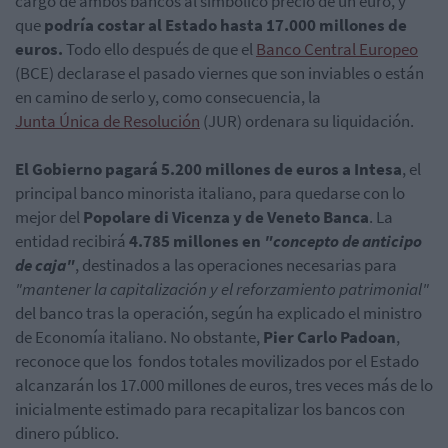
cargo de ambos bancos al simbólico precio de un euro,
y
que
podría costar al Estado hasta 17.000 millones de
euros.
Todo ello después de que el
Banco Central Europeo
(BCE) declarase el pasado viernes que son inviables o están
en camino de serlo y, como consecuencia, la
Junta Única de Resolución
(JUR) ordenara su liquidación.
El Gobierno pagará 5.200 millones de euros a Intesa
, el
principal banco minorista italiano, para quedarse con lo
mejor del
Popolare di Vicenza y de Veneto Banca
. La
entidad recibirá
4.785 millones en
"concepto de anticipo
de caja"
, destinados a las operaciones necesarias para
"mantener la capitalización y el reforzamiento patrimonial"
del banco tras la operación, según ha explicado el ministro
de Economía italiano. No obstante,
Pier Carlo Padoan
,
reconoce que los fondos totales movilizados por el Estado
alcanzarán los 17.000 millones de euros, tres veces más de lo
inicialmente estimado para recapitalizar los bancos con
dinero público.