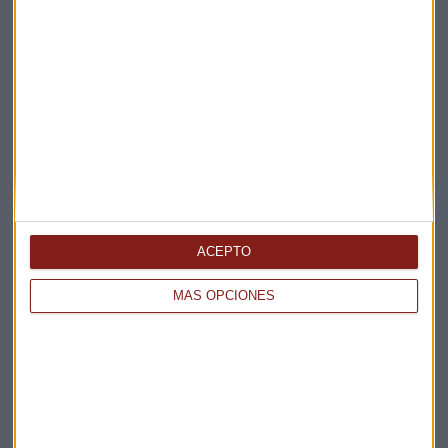
Elige los boletines a los que suscribirte
*
Apertura
La Magia de la Publicidad
Claves ESG
Acepto la
política de privacidad
. *
ACEPTO
¡Suscribirme!
MÁS OPCIONES
EN DIRECTO
@CAPITALRADIOB