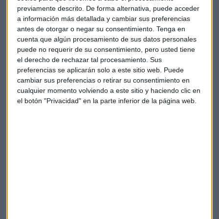
previamente descrito. De forma alternativa, puede acceder
seis primeros meses se ha elevado hasta 0,97 euros por
a información más detallada y cambiar sus preferencias
acción, de los cuales 0,49 euros es el beneficio por acción
antes de otorgar o negar su consentimiento.
Tenga en
que correspondió al segundo trimestre.
cuenta que algún procesamiento de sus datos personales
puede no requerir de su consentimiento, pero usted tiene
Por su parte, los ingresos obtenidos por el negocio de renta
el derecho de rechazar tal procesamiento. Sus
variable han alcanzado los 76,1 millones de euros, un 1,6%
preferencias se aplicarán solo a este sitio web. Puede
más en comparación con los meses de 2016. El
EBITDA
cambiar sus preferencias o retirar su consentimiento en
cualquier momento volviendo a este sitio y haciendo clic en
resultante
, tras descontar los costes operativos en la
el botón "Privacidad" en la parte inferior de la página web.
unidad, ascendió a 28,1 millones de euros en el segundo
trimestre de ejercicio y a 55,5 millones de euros, acumulado
en el semestre.
Unas cifras positivas para el Grupo BME, pero que esperan
una segunda mitad de ejercicio con mayores perspectivas.
“El
segundo semestre tiene una cara más positiva
y
esperemos que se consolide esta recuperación”, apunta el
CEO del Grupo en Capital Radio