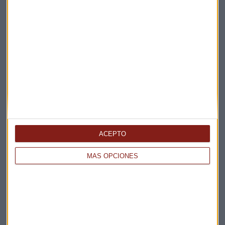
Elige los boletines a los que suscribirte
*
Apertura
La Magia de la Publicidad
Claves ESG
Acepto la
política de privacidad
. *
ACEPTO
¡Suscribirme!
MÁS OPCIONES
EN DIRECTO
@CAPITALRADIOB