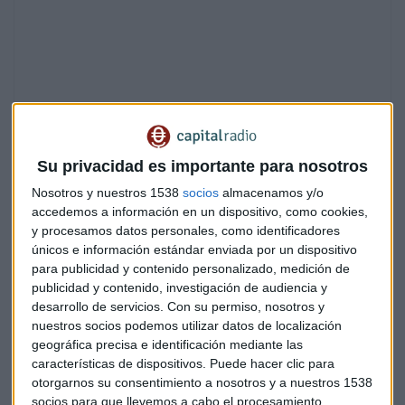
Su privacidad es importante para nosotros
Nosotros y nuestros 1538
socios
almacenamos y/o
En el segundo trimestre, los ingresos ascendieron a 83,6
accedemos a información en un dispositivo, como cookies,
millones de euros. Una vez descontados los costes variables
y procesamos datos personales, como identificadores
directos de las operaciones, los ingresos netos alcanzaron
únicos e información estándar enviada por un dispositivo
para publicidad y contenido personalizado, medición de
82,8 millones de euros. Los resultados de estos tres últimos
publicidad y contenido, investigación de audiencia y
meses “
han tenido menos volatilidad
que en el mismo
desarrollo de servicios.
Con su permiso, nosotros y
ejercicio del año pasado sin el impacto del brexit”, añade
nuestros socios podemos utilizar datos de localización
Hernani.
geográfica precisa e identificación mediante las
características de dispositivos. Puede hacer clic para
El EBITDA del grupo en el trimestre ha sido un 3,7% inferior
otorgarnos su consentimiento a nosotros y a nuestros 1538
al año anterior. El
beneficio por acción acumulado
en los
socios para que llevemos a cabo el procesamiento