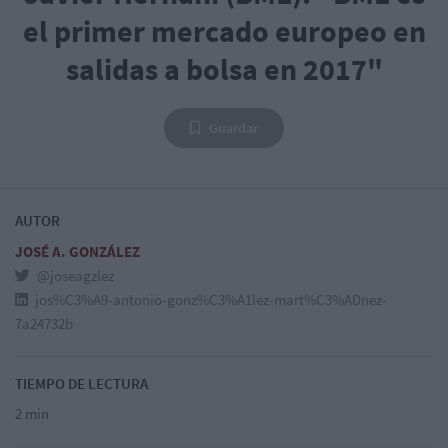
el primer mercado europeo en
salidas a bolsa en 2017"
Guardar
AUTOR
JOSÉ A. GONZÁLEZ
@joseagzlez
jos%C3%A9-antonio-gonz%C3%A1lez-mart%C3%ADnez-
7a24732b
TIEMPO DE LECTURA
2 min