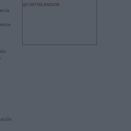
@CAPITALRADIOB
en la
rencia
bién
y
cación