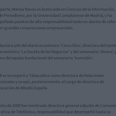
 parte, Marisa Navas es licenciada en Ciencias de la Información, 
e Periodismo, por la Universidad Complutense de Madrid, y ha
eñado puestos de alta responsabilidad tanto en diarios de refe
n grandes corporaciones empresariales.
dactora jefe del diario económico 'Cinco Días', directora del tam
 económico 'La Gaceta de los Negocios' y del semanario 'Dinero', 
o del equipo fundacional del semanario 'Inversión'.
8 se incorporó a Tabacalera como directora de Relaciones
ucionales y ocupó, posteriormente, el cargo de directora de
cación de Altadis España.
sto de 2000 fue nombrada directora general adjunta de Comuni
ativa de Telefónica, responsabilidad que desempeñó hasta su