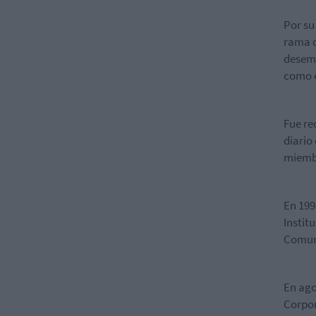
Por su
rama d
desemp
como e
Fue re
diario
miembr
En 199
Instit
Comuni
En ago
Corpor