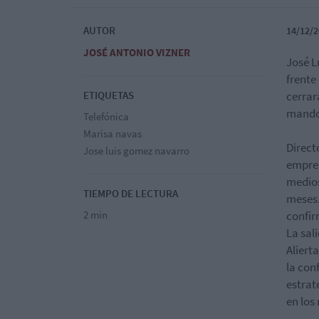
AUTOR
14/12/2
JOSÉ ANTONIO VIZNER
José L
frente
ETIQUETAS
cerrar
mando
Telefónica
Marisa navas
Direct
Jose luis gomez navarro
empres
medios
TIEMPO DE LECTURA
meses.
2 min
confir
La sal
Aliert
la con
estrat
en los