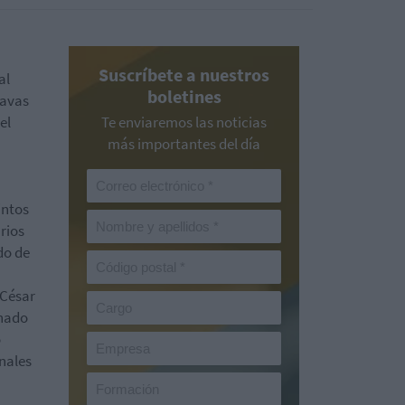
Suscríbete a nuestros
al
boletines
Navas
el
Te enviaremos las noticias
más importantes del día
intos
rios
do de
 César
anado
o
onales