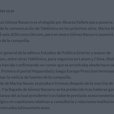
016 22:24
uis Gómez Navarro es el elegido por Álvarez Pallete para ponerse 
 de la comunicación de Telefónica en los próximos años. Marisa 
á este 2016 como Dircom, pero en enero Gómez Navarro asumirá 
 de la compañía.
or general de la editora Estudios de Política Exterior y asesor de
as, entre otras Telefónica, para negocios en Latam y China. Dist
 han ido confirmando un rumor que se arrastraba desde hace va
 Primero el portal Hispanidad y luego Europa Press han termina
mar la noticia de fuentes de la compañía.
ida de Marisa Navas se produce 9 meses después de la marcha de
a. Y la llegada de Gómez Navarro se ha producido tras haberse g
fianza del actual presidente tras haberle prestado asesoramient
égico en cuestiones relativas a consultoría y relaciones instituci
 mercados latinoamericanos.