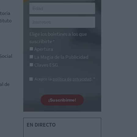
toria
tituto
Elige los boletines a los que
suscribirte
*
Apertura
Social
La Magia de la Publicidad
Claves ESG
Acepto la
política de privacidad
. *
al de
¡Suscribirme!
EN DIRECTO