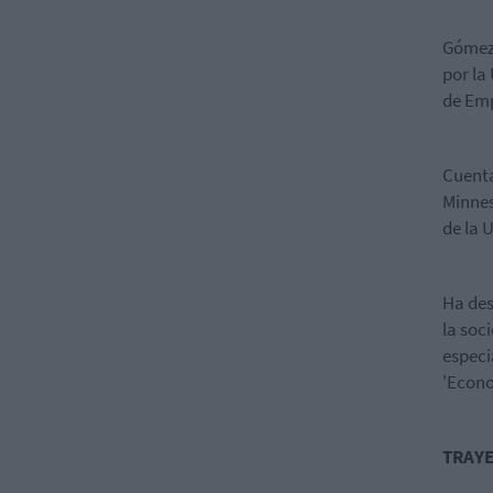
Gómez 
por la
de Emp
Cuenta
Minnes
de la 
Ha des
la soc
especi
'Econo
TRAYE