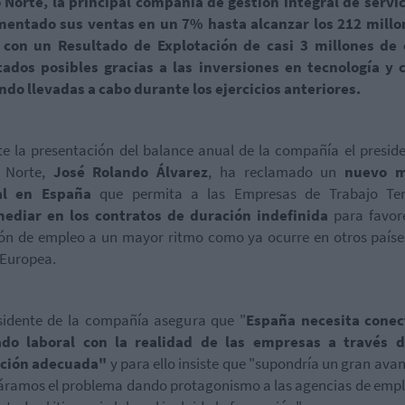
 Norte, la principal compañía de gestión integral de servic
mentado sus ventas en un 7% hasta alcanzar los 212 millo
 con un Resultado de Explotación de casi 3 millones de 
tados posibles gracias a las inversiones en tecnología y c
do llevadas a cabo durante los ejercicios anteriores.
e la presentación del balance anual de la compañía el presid
 Norte,
José Rolando Álvarez
, ha reclamado un
nuevo m
al en España
que permita a las Empresas de Trabajo Te
ediar en los contratos de duración indefinida
para favore
ón de empleo a un mayor ritmo como ya ocurre en otros paíse
 Europea.
sidente de la compañía asegura que "
España necesita conec
do laboral con la realidad de las empresas a través 
ción adecuada"
y para ello insiste que "supondría un gran ava
ramos el problema dando protagonismo a las agencias de emp