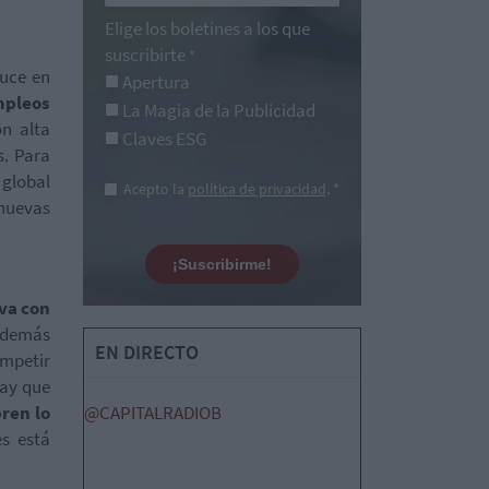
Elige los boletines a los que
suscribirte
*
duce en
Apertura
mpleos
La Magia de la Publicidad
on alta
Claves ESG
s. Para
 global
Acepto la
política de privacidad
. *
nuevas
¡Suscribirme!
va con
además
EN DIRECTO
ompetir
hay que
ren lo
@CAPITALRADIOB
s está