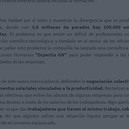
 todo el itinerario laboral incluida la formación".
tos hablan por si solos y muestran la divergencia que se pro
ña, donde con
3,6 millones de parados hay 109.000 e
tes
. El problema es que existe un déficit de profesionales c
ión científico-tecnológica y también en el sector de los oficio
ar paliar este problema la compañía ha lanzado una consultora
cursos Humanos
"Expertia GN"
para poder responder a las 
dades de las empresas.
 de este nuevo marco laboral, defienden la
negociación colecti
mentos salariales vinculados a la productividad.
Reclaman 
s efectivas que eviten los abusos de algunas empresas para c
ma desleal a costa de los salarios de los trabajadores. Algo que 
er es que dos
trabajadores que tienen el mismo trabajo, cob
o.
No que algunos sufran una situación injusta porque se le
ndo el convenio equivocado.