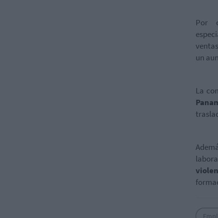
Por o
espec
ventas
un au
La co
Pana
trasla
Adem
labora
violen
formac
Empl