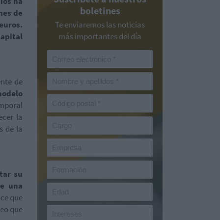
ios ha
boletines
nes de
euros.
Te enviaremos las noticias
apital
más importantes del día
ente de
odelo
mporal
cer la
s de la
tar su
de una
nce que
leo que