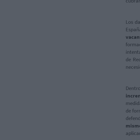
cubran
Los da
Espa
vacan
formac
intent
de Re
necesi
Dentro
incre
medida
de for
defend
mism
aplica