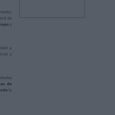
mente,
cord de
Grupo
y
bién a
rial y
idades
mas de
ando
la
.