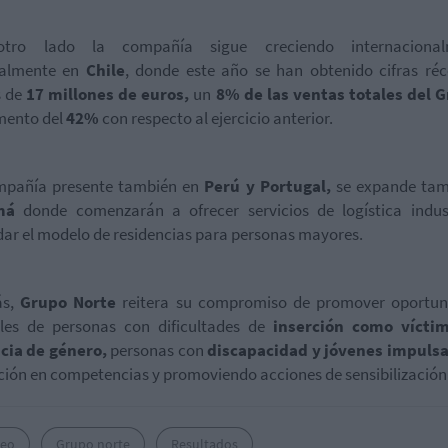
tro lado la compañía sigue creciendo internacional
ialmente en
Chile
, donde este año se han obtenido cifras ré
 de
17 millones de euros,
un
8% de las ventas totales del 
mento del
42%
con respecto al ejercicio anterior.
mpañía presente también en
Perú y Portugal,
se expande tam
má
donde comenzarán a ofrecer servicios de logística indust
dar el modelo de residencias para personas mayores.
ás,
Grupo Norte
reitera su compromiso de promover oportun
les de personas con dificultades de
inserción como vícti
cia de género,
personas con
discapacidad y jóvenes impuls
ión en competencias y promoviendo acciones de sensibilización
eo
Grupo norte
Resultados