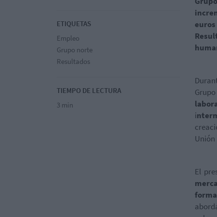
Grupo
incre
ETIQUETAS
euros
Resul
Empleo
human
Grupo norte
Resultados
Durant
TIEMPO DE LECTURA
Grupo
labor
3 min
i
nterm
creaci
Unión
El pre
merca
forma
abordá