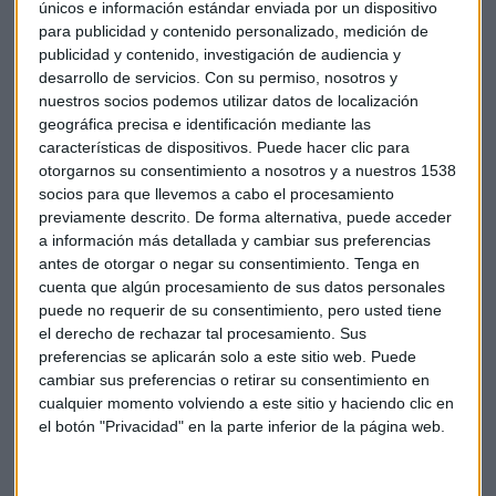
únicos e información estándar enviada por un dispositivo
compuesto por muchas regiones con mucho poder y cariño
para publicidad y contenido personalizado, medición de
y nosotros nos queremos entre todos los españoles y
publicidad y contenido, investigación de audiencia y
tenemos alguna divergencia que, mediante diálogo, se
desarrollo de servicios.
Con su permiso, nosotros y
tendría que solucionar", ha apuntado.
nuestros socios podemos utilizar datos de localización
geográfica precisa e identificación mediante las
características de dispositivos. Puede hacer clic para
Roig no ha querido entrar más en el tema porque cree que
otorgarnos su consentimiento a nosotros y a nuestros 1538
socios para que llevemos a cabo el procesamiento
cuando habla de política suele "meter la pata", ha dicho,
previamente descrito. De forma alternativa, puede acceder
pero ha querido subrayar que España "es un gran país" y se
a información más detallada y cambiar sus preferencias
tendrían que encontrar "las formas de dialogar".
antes de otorgar o negar su consentimiento.
Tenga en
cuenta que algún procesamiento de sus datos personales
puede no requerir de su consentimiento, pero usted tiene
Por otro y preguntado por la importancia del Corredor, ha
el derecho de rechazar tal procesamiento. Sus
reiterado que "lo mejor para España es que, además de una
preferencias se aplicarán solo a este sitio web. Puede
España radial, haya una circular".
cambiar sus preferencias o retirar su consentimiento en
cualquier momento volviendo a este sitio y haciendo clic en
el botón "Privacidad" en la parte inferior de la página web.
Juan roig
Corredor mediterraneo