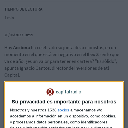
TIEMPO DE LECTURA
1 min
20/06/2023 18:59
Hoy
Acciona
ha celebrado su junta de accionistas, en un
momento en el que está en negativo en el Ibex 35 en lo que
va de año, ¿es un valor para tener en cartera? "Es sólido",
apunta Ignacio Cantos, director de inversiones de atl
Capital.
Claves de la sesión en el mercado español con atl Capital
Vistazo a los protagonistas de hoy en el Ibex 35, como Acciona,
Su privacidad es importante para nosotros
Iberdrola o Meliá Hotels, con Ignacio Cantos, director de inversiones de
Nosotros y nuestros 1538
socios
almacenamos y/o
atl Capital.
accedemos a información en un dispositivo, como cookies,
y procesamos datos personales, como identificadores
únicos e información estándar enviada por un dispositivo