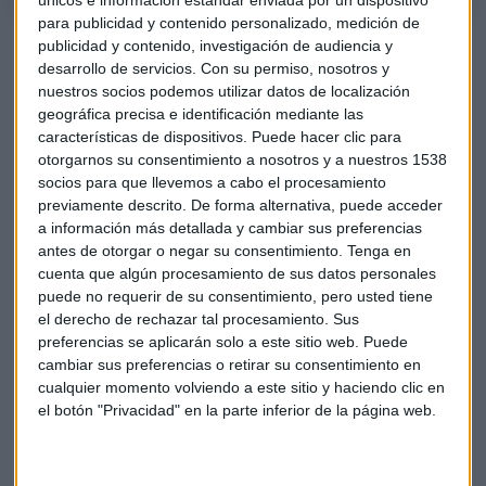
para publicidad y contenido personalizado, medición de
El valor
acumula una caída en bolsa del 6%
, en los 161,50
publicidad y contenido, investigación de audiencia y
euros. Pese a ello, el consenso de analistas le da un consejo
desarrollo de servicios.
Con su permiso, nosotros y
nuestros socios podemos utilizar datos de localización
de compra y un precio objetivo en los 202,51 euros, lo que
geográfica precisa e identificación mediante las
supone un potencial de algo más del 25%.
características de dispositivos. Puede hacer clic para
otorgarnos su consentimiento a nosotros y a nuestros 1538
Acciona ha llevado hoy
a su junta de accionistas el
socios para que llevemos a cabo el procesamiento
nombramiento
de dos nuevas mujeres en calidad de
previamente descrito. De forma alternativa, puede acceder
consejeras independientes: María Salgado Madriñán y
a información más detallada y cambiar sus preferencias
Teresa Sanjurjo.
antes de otorgar o negar su consentimiento.
Tenga en
cuenta que algún procesamiento de sus datos personales
Salgado Madriñán actualmente es consejera de
Acciona
puede no requerir de su consentimiento, pero usted tiene
Energía,
cargo que ocupa también con la categoría de
el derecho de rechazar tal procesamiento. Sus
preferencias se aplicarán solo a este sitio web. Puede
independiente desde que entró en mayo de 2021.
cambiar sus preferencias o retirar su consentimiento en
cualquier momento volviendo a este sitio y haciendo clic en
el botón "Privacidad" en la parte inferior de la página web.
Acciona