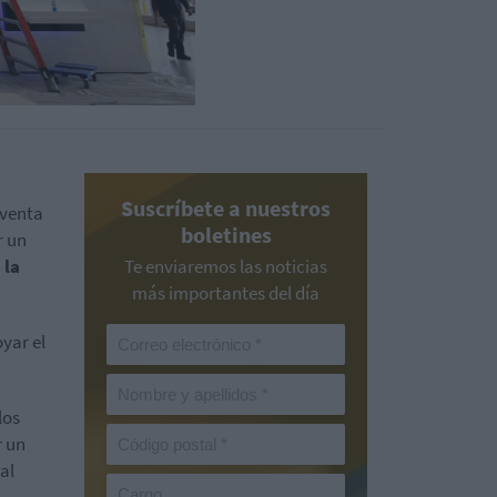
Suscríbete a nuestros
 venta
boletines
r un
 la
Te enviaremos las noticias
más importantes del día
yar el
los
 un
al