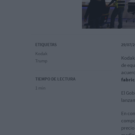
ETIQUETAS
29/07/2
Kodak
Kodak 
Trump
de equ
acuerd
TIEMPO DE LECTURA
fabri
1 min
El Gob
lanzam
En con
compo
precio