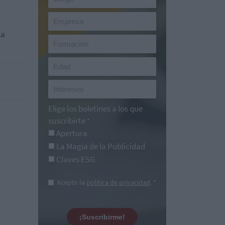
la
Elige los boletines a los que
suscribirte
*
Apertura
La Magia de la Publicidad
Claves ESG
Acepto la
política de privacidad
. *
¡Suscribirme!