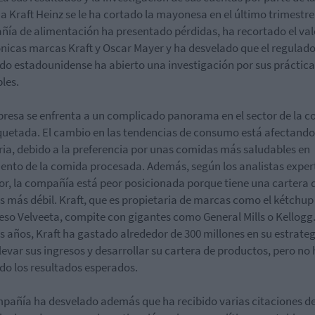
 a Kraft Heinz se le ha cortado la mayonesa en el último trimestre
ía de alimentación ha presentado pérdidas, ha recortado el val
ónicas marcas Kraft y Oscar Mayer y ha desvelado que el regulado
o estadounidense ha abierto una investigación por sus práctica
les.
resa se enfrenta a un complicado panorama en el sector de la 
etada. El cambio en las tendencias de consumo está afectando 
ria, debido a la preferencia por unas comidas más saludables en
ento de la comida procesada. Además, según los analistas exper
tor, la compañía está peor posicionada porque tiene una cartera 
 más débil. Kraft, que es propietaria de marcas como el kétchup
ueso Velveeta, compite con gigantes como General Mills o Kellogg.
s años, Kraft ha gastado alrededor de 300 millones en su estrate
levar sus ingresos y desarrollar su cartera de productos, pero no
do los resultados esperados.
pañía ha desvelado además que ha recibido varias citaciones de