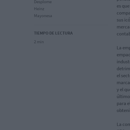
Desplome
es que
Heinz
compañ
Mayonesa
sus ic
mercad
TIEMPO DE LECTURA
contab
2 min
La emp
empaqu
indust
detrim
el sec
marcas
y el q
último
para e
obteni
La com