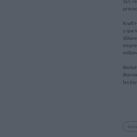
SEC re
proced
Kraft 
y que 
dólare
empres
millon
Berksh
Warren
las jo
Bols