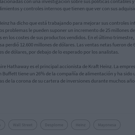
lacionadas con una investigación sobre sus políticas contables y
imientos y controles internos que tienen que ver con sus adquisi
Heinz ha dicho que está trabajando para mejorar sus controles in
los problemas le pueden suponer un incremento de 25 millones de
s en los costes de sus productos vendidos. En el último trimestre, 
a perdió 12.600 millones de dólares. Las ventas netas fueron de 
es de dólares, por debajo de lo esperado por los analistas.
ire Hathaway es el principal accionista de Kraft Heinz. La empre
 Buffett tiene un 26% de la compañía de alimentación y ha sido 
yas de la corona de su cartera de inversiones durante muchos año
a
Wall Street
Desplome
Heinz
Mayonesa