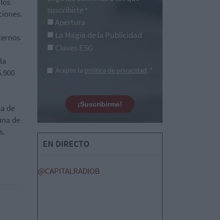
 los
suscribirte
*
ciones.
Apertura
La Magia de la Publicidad
ternos
Claves ESG
la
Acepto la
política de privacidad
. *
6.900
¡Suscribirme!
sa de
una de
s.
EN DIRECTO
@CAPITALRADIOB