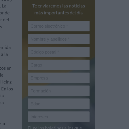
. La
Te enviaremos las noticias
or de
más importantes del día
r del
s
comida
a la
tos en
de
 Heinz
 En los
gia
 ha
 la
Elige los boletines a los que