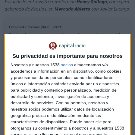
Escucha la entrevista completa de
Henry Gallego
, consejero
delegado de Ktesios, en
Mercado Abierto
con Javier Luengo:
Entrevista Ktesios [04.05.2023]
Ktesios sale al mercado para conjugar rentabilidad e impacto social
Henry Gallego, consejero delegado de la socimi, ha señalado en Capital
Radio que tienen el foco centrado en España
Su privacidad es importante para nosotros
Nosotros y nuestros 1538
socios
almacenamos y/o
accedemos a información en un dispositivo, como cookies,
y procesamos datos personales, como identificadores
únicos e información estándar enviada por un dispositivo
para publicidad y contenido personalizado, medición de
publicidad y contenido, investigación de audiencia y
desarrollo de servicios.
Con su permiso, nosotros y
nuestros socios podemos utilizar datos de localización
geográfica precisa e identificación mediante las
características de dispositivos. Puede hacer clic para
otorgarnos su consentimiento a nosotros y a nuestros 1538
socios para que llevemos a cabo el procesamiento