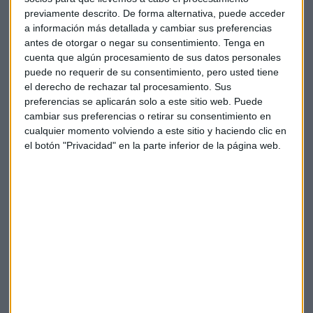
Lagarde lanza una moneda al aire y sube los
previamente descrito. De forma alternativa, puede acceder
tipos en 25 pbs
a información más detallada y cambiar sus preferencias
El Banco Central Europeo (BCE) sigue la estela de la
antes de otorgar o negar su consentimiento.
Tenga en
Reserva Federal y encarece el precio del dinero
cuenta que algún procesamiento de sus datos personales
poniendo en valor la resistencia del sistema bancario
comunitario
puede no requerir de su consentimiento, pero usted tiene
Capital Radio
/ 2023-05-04
el derecho de rechazar tal procesamiento. Sus
preferencias se aplicarán solo a este sitio web. Puede
¿Se quedará en España?
cambiar sus preferencias o retirar su consentimiento en
cualquier momento volviendo a este sitio y haciendo clic en
"De momento nuestro foco está en España", asegura el
el botón "Privacidad" en la parte inferior de la página web.
consejero delegado. Y es que la socimi ya cotizaba en el
parqué portugués. Eso sí, su estrategia a largo plazo pasa
por establecerse en nuestro país: "queremos atraer al
inversor, que vea que el producto funciona y el BME Growth
está en línea con nuestro plan de crecimiento".
"De momento vamos a cotizar aquí y hay que ser realistas
con la gestión y la optimización de costes es crucial para el
desarrollo de la empresa", sentencia Henry Gallego.