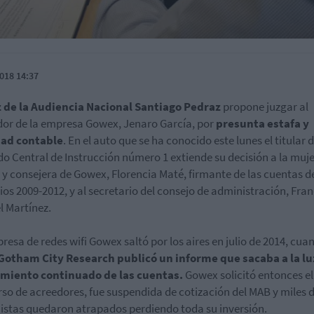
018 14:37
z de la Audiencia Nacional Santiago Pedraz
propone juzgar al
or de la empresa Gowex, Jenaro García, por
presunta estafa y
dad contable
. En el auto que se ha conocido este lunes el titular d
o Central de Instrucción número 1 extiende su decisión a la muje
 y consejera de
Gowex
, Florencia Maté, firmante de las cuentas d
cios 2009-2012, y al secretario del consejo de administración, Fra
 Martínez.
resa de redes wifi Gowex saltó por los aires en julio de 2014, cua
Gotham City Research publicó un informe que sacaba a la lu
amiento continuado de las cuentas
.
Gowex solicitó entonces el
so de acreedores, fue suspendida de cotización del MAB y miles 
istas quedaron atrapados perdiendo toda su inversión.