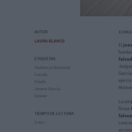
AUTOR
13/08/2
LAURA BLANCO
El
jue
fundad
ETIQUETAS
false
Juzgad
Audiencia Nacional
García
Fraude
ejerci
Estafa
Manuel
Jenaro García
Gowex
La emp
firma
TIEMPO DE LECTURA
false
2 min
concur
accion