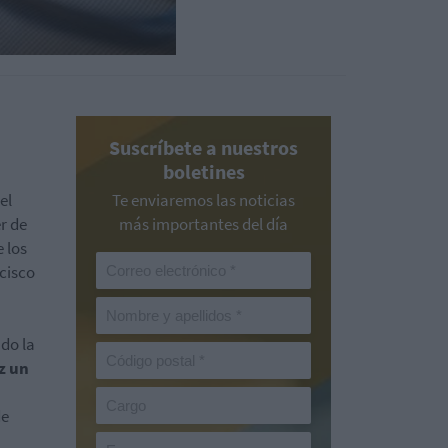
Suscríbete a nuestros
boletines
el
Te enviaremos las noticias
r de
más importantes del día
e los
ncisco
ndo la
z un
de