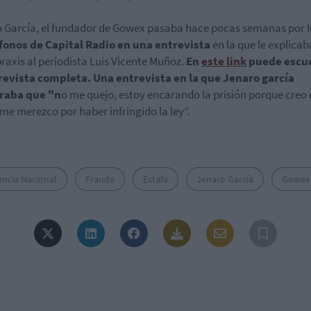
 García, el fundador de Gowex pasaba hace pocas semanas por l
fonos de Capital Radio en una entrevista
en la que le explicab
raxis al periodista Luis Vicente Muñoz.
En
este link
puede escu
revista completa. Una entrevista en la que Jenaro garcía
raba que "n
o me quejo, estoy encarando la prisión porque creo 
 me merezco por haber infringido la ley”.
encia Nacional
Fraude
Estafa
Jenaro García
Gowex