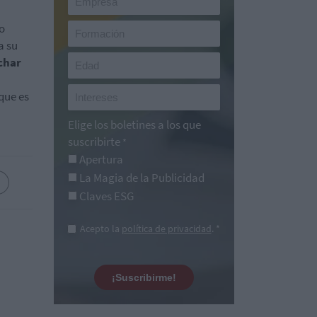
o
a su
char
que es
Elige los boletines a los que
suscribirte
*
Apertura
La Magia de la Publicidad
Claves ESG
Acepto la
política de privacidad
. *
¡Suscribirme!