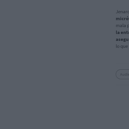
Jenaro
micró
mala p
la ent
asegu
lo que
Audi