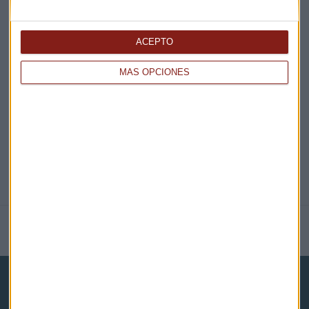
ACEPTO
EN DIRECTO
MÁS OPCIONES
@CAPITALRADIOB
NOTICIAS RELACIONADAS