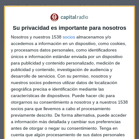
Escucha el reportaje completo en el siguiente podcast.
¿Ha alcanzado Netflix un techo de suscriptores?
Su privacidad es importante para nosotros
Nosotros y nuestros 1538
socios
almacenamos y/o
accedemos a información en un dispositivo, como cookies,
y procesamos datos personales, como identificadores
"Netflix & chill": Las "empresas cuarentena" podrían
únicos e información estándar enviada por un dispositivo
beneficiarse del coronavirus
para publicidad y contenido personalizado, medición de
publicidad y contenido, investigación de audiencia y
¿Qué tienen en común la nueva 'fiebre del oro' y la tercera
desarrollo de servicios.
Con su permiso, nosotros y
temporada de La Casa de Papel?
nuestros socios podemos utilizar datos de localización
geográfica precisa e identificación mediante las
Así espera Netflix seguir creciendo
características de dispositivos. Puede hacer clic para
otorgarnos su consentimiento a nosotros y a nuestros 1538
Mientras los analistas esperaban la incorporación de un
socios para que llevemos a cabo el procesamiento
poco más de 8 millones de usuarios,
la plataforma de
previamente descrito. De forma alternativa, puede acceder
vídeo en streaming reportó un crecimiento 10.1
a información más detallada y cambiar sus preferencias
millones de miembros
. Mucho mejor de lo esperado. Ha
antes de otorgar o negar su consentimiento.
Tenga en
sido una de las compañías favoritas de los inversores y una
cuenta que algún procesamiento de sus datos personales