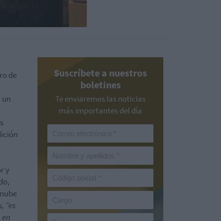
Suscríbete a nuestros
ro de
boletines
a un
Te enviaremos las noticias
más importantes del día
s
dición
r y
do,
 nube
s
, “es
n en