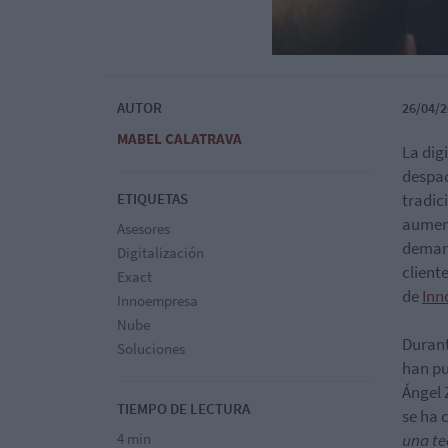
AUTOR
26/04/2
MABEL CALATRAVA
La dig
despac
ETIQUETAS
tradic
aument
Asesores
demand
Digitalización
cliente
Exact
de
Inn
Innoempresa
Nube
Durant
Soluciones
han pu
Ángel 
TIEMPO DE LECTURA
se ha 
4 min
una te