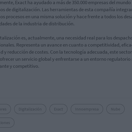
mente, Exact ha ayudado a más de 350.000 empresas del mundo 
os de digitalización. Las herramientas de esta compañía integra
los procesos en una misma solución y hace frente a todos los desa
dades de la industria de distribución.
italización es, actualmente, una necesidad real para los despach
ionales. Representa un avance en cuanto a competitividad, efica
ad y reducción de costes. Con la tecnología adecuada, este sector
ofrecer un servicio global y enfrentarse a un entorno regulatori
nte y competitivo.
ores
Digitalización
Exact
Innoempresa
Nube
ciones