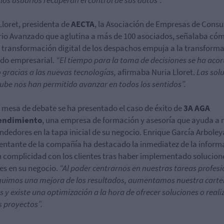
los usuarios recuperan el control de sus datos”.
Lloret, presidenta de
AECTA
, la Asociación de Empresas de Consu
rio Avanzado que aglutina a más de 100 asociados, señalaba cóm
 transformación digital de los despachos empuja a la transform
jido empresarial.
“El tiempo para la toma de decisiones se ha aco
gracias a las nuevas tecnologías,
afirmaba Nuria Lloret.
Las sol
nube nos han permitido avanzar en todos los sentidos”.
a mesa de debate se ha presentado el caso de éxito de
3A AGA
endimiento
, una empresa de formación y asesoría que ayuda a
dedores en la tapa inicial de su negocio. Enrique García Arboley
entante de la compañía ha destacado la inmediatez de la inform
n complicidad con los clientes tras haber implementado solucion
les en su negocio.
“Al poder centrarnos en nuestras tareas profesi
uimos una mejora de los resultados, aumentamos nuestra carte
es y existe una optimización a la hora de ofrecer soluciones o reali
 proyectos”.