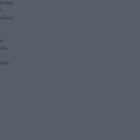
en sus
n
fíos y
os
cia,
,
o muy