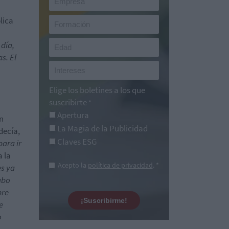
lica
 día,
s. El
Elige los boletines a los que
suscribirte
*
Apertura
n
La Magia de la Publicidad
decía,
Claves ESG
para ir
a la
Acepto la
política de privacidad
. *
es ya
abo
bre
¡Suscribirme!
e
o