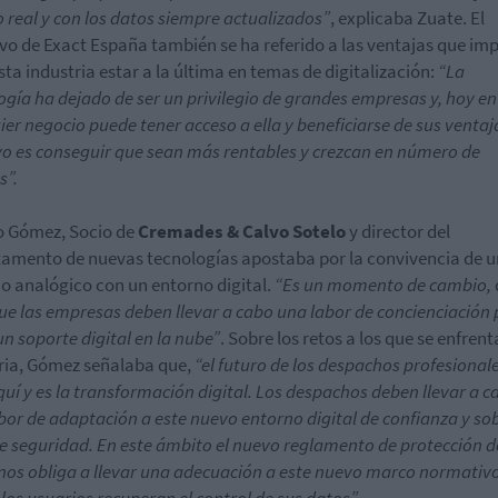
 real y con los datos siempre actualizados”
, explicaba Zuate. El
ivo de Exact España también se ha referido a las ventajas que imp
sta industria estar a la última en temas de digitalización:
“La
ogía ha dejado de ser un privilegio de grandes empresas y, hoy en
ier negocio puede tener acceso a ella y beneficiarse de sus ventaja
vo es conseguir que sean más rentables y crezcan en número de
s”.
o Gómez, Socio de
Cremades & Calvo Sotelo
y director del
amento de nuevas tecnologías apostaba por la convivencia de u
o analógico con un entorno digital.
“Es un momento de cambio,
que las empresas deben llevar a cabo una labor de concienciación 
un soporte digital en la nube”
. Sobre los retos a los que se enfrent
ria, Gómez señalaba que,
“el futuro de los despachos profesional
quí y es la transformación digital. Los despachos deben llevar a c
bor de adaptación a este nuevo entorno digital de confianza y so
e seguridad. En este ámbito el nuevo reglamento de protección d
nos obliga a llevar una adecuación a este nuevo marco normativ