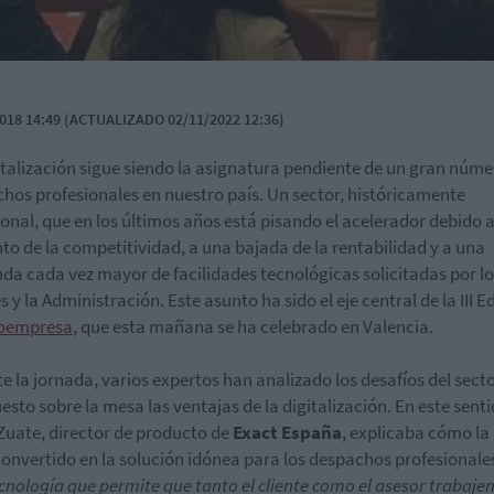
018 14:49 (ACTUALIZADO 02/11/2022 12:36)
italización sigue siendo la asignatura pendiente de un gran núme
hos profesionales en nuestro país. Un sector, históricamente
ional, que en los últimos años está pisando el acelerador debido 
o de la competitividad, a una bajada de la rentabilidad y a una
a cada vez mayor de facilidades tecnológicas solicitadas por lo
s y la Administración. Este asunto ha sido el eje central de la III E
oempresa
, que esta mañana se ha celebrado en Valencia.
e la jornada, varios expertos han analizado los desafíos del secto
esto sobre la mesa las ventajas de la digitalización. En este senti
Zuate, director de producto de
Exact España
, explicaba cómo la
convertido en la solución idónea para los despachos profesionale
cnología que permite que tanto el cliente como el asesor trabaje