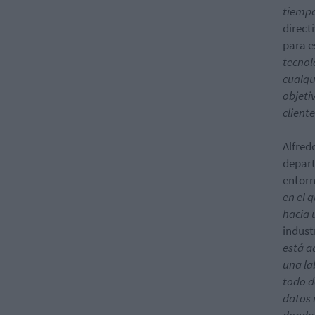
tiempo
direct
para e
tecnol
cualqu
objeti
cliente
Alfred
depart
entorn
en el 
hacia 
indust
está a
una la
todo d
datos 