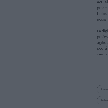
Actual
proces
todos 
necesi
La dig
profes
agilid
podrá 
cambia
Ases
Solu