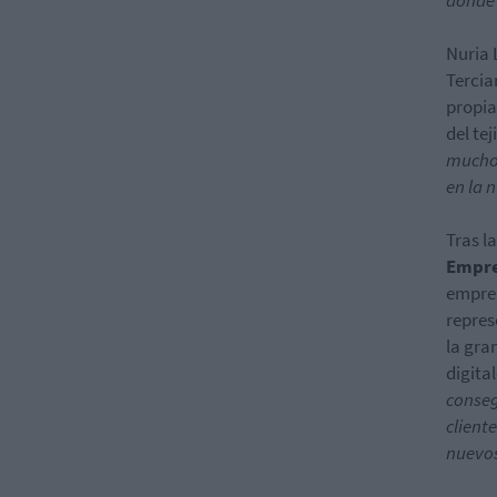
donde 
Nuria 
Tercia
propia
del te
mucho 
en la 
Tras l
Empr
empren
repres
la gra
digita
conseg
client
nuevos