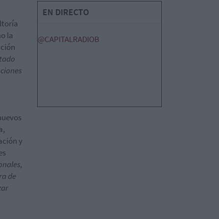
EN DIRECTO
ltoría
o la
@CAPITALRADIOB
ación
rtado
uciones
 nuevos
a,
ación y
es
onales,
ra de
zar